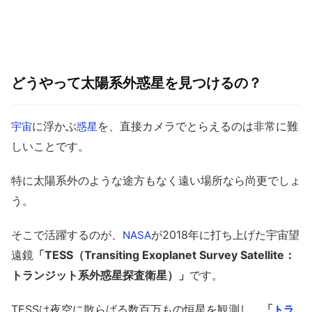
どうやって太陽系外惑星を見つけるの？
に浮かぶ
を、直接カメラでとらえるのは非常に難
宇宙
惑星
しいことです。
特に太陽系外のような途方もなく遠い場所なら尚更でしょ
う。
そこで活躍するのが、
が2018年に打ち上げた宇宙望
NASA
遠鏡
「TESS（Transiting Exoplanet Survey Satellite：
トランジット系外惑星探査衛星）」
です。
TESSは夜空に散らばる数百万もの恒星を観測し、
「
トラ