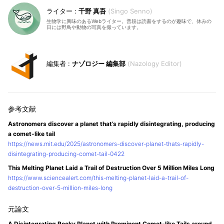
千野 真吾
Singo Senno
生物学に興味のあるWebライター。普段は読書をするのが趣味で、休みの
日には野鳥や動物の写真を撮っています。
ナゾロジー 編集部
Nazology Editor
Astronomers discover a planet that’s rapidly disintegrating, producing
a comet-like tail
https://news.mit.edu/2025/astronomers-discover-planet-thats-rapidly-
disintegrating-producing-comet-tail-0422
This Melting Planet Laid a Trail of Destruction Over 5 Million Miles Long
https://www.sciencealert.com/this-melting-planet-laid-a-trail-of-
destruction-over-5-million-miles-long
A Disintegrating Rocky Planet with Prominent Comet-like Tails around