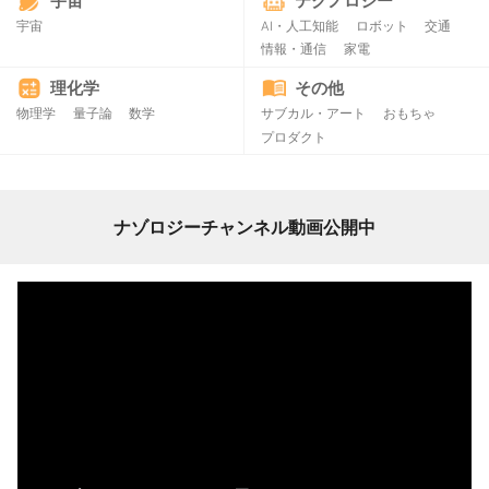
宇宙
テクノロジー
宇宙
AI・人工知能
ロボット
交通
情報・通信
家電
理化学
その他
物理学
量子論
数学
サブカル・アート
おもちゃ
プロダクト
ナゾロジーチャンネル動画公開中