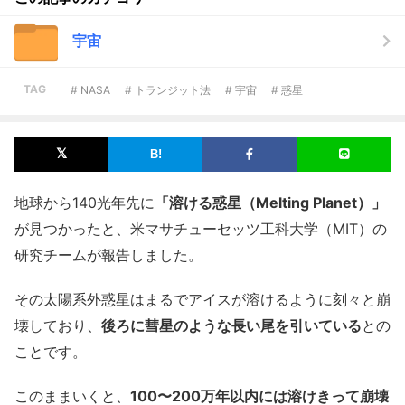
宇宙
TAG
# NASA
# トランジット法
# 宇宙
# 惑星
地球から140光年先に
「溶ける惑星（Melting Planet）」
が見つかったと、米マサチューセッツ工科大学（MIT）の
研究チームが報告しました。
その太陽系外惑星はまるでアイスが溶けるように刻々と崩
壊しており、
後ろに彗星のような長い尾を引いている
との
ことです。
このままいくと、
100〜200万年以内には溶けきって崩壊