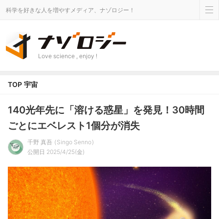
科学を好きな人を増やすメディア、ナゾロジー！
Love science , enjoy !
TOP
宇宙
140光年先に「溶ける惑星」を発見！30時間
ごとにエベレスト1個分が消失
千野 真吾
Singo Senno
公開日 2025/4/25(金)