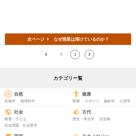
次ページ
なぜ惑星は溶けているのか？
<
1
2
>
カテゴリー覧
自然
健康
生物学
地球科学
医療
スポーツ
脳科学
心理学
社会
古代
教育・子ども
歴史・考古学
古生物
社会問題・社会哲学