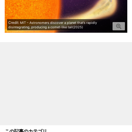
Credit:
MIT – Astronomers discover a planet that’s rapidly
disintegrating, producing a comet-like tail(2025)
この記事のカテゴリ