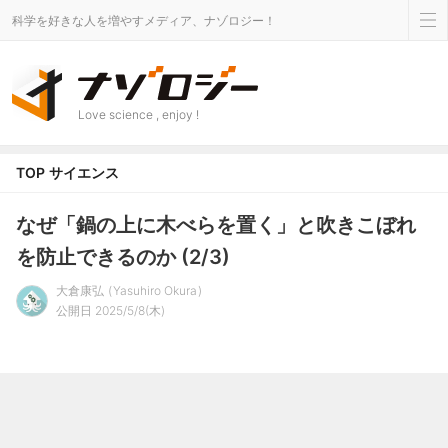
科学を好きな人を増やすメディア、ナゾロジー！
Love science , enjoy !
TOP
サイエンス
なぜ「鍋の上に木べらを置く」と吹きこぼれ
を防止できるのか (2/3)
大倉康弘
Yasuhiro Okura
公開日 2025/5/8(木)