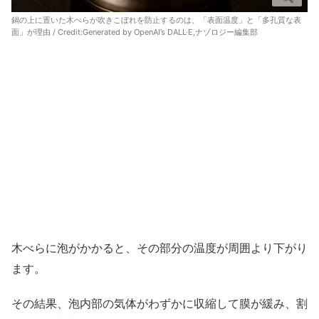
鍋の上に置いた木べらが吹きこぼれを防止するのは、「表面温度」と「多孔質な表
面」が理由 / Credit:
Generated by OpenAI’s DALL·E,ナゾロジー編集部
木べらに泡がかかると、その部分の温度が周囲より下がり
ます。
その結果、泡内部の気体がわずかに収縮して膜が緩み、割