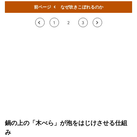
前ページ
なぜ吹きこぼれるのか
<
1
2
3
>
鍋の上の「木べら」が泡をはじけさせる仕組
み