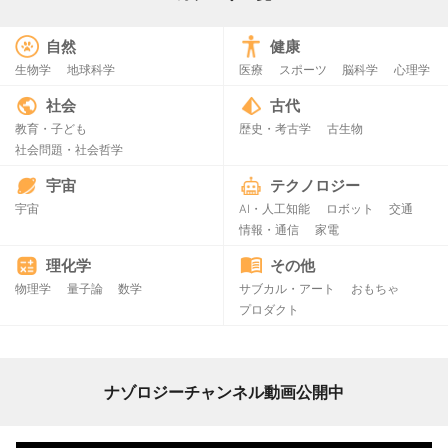
自然
健康
生物学
地球科学
医療
スポーツ
脳科学
心理学
社会
古代
教育・子ども
歴史・考古学
古生物
社会問題・社会哲学
宇宙
テクノロジー
宇宙
AI・人工知能
ロボット
交通
情報・通信
家電
理化学
その他
物理学
量子論
数学
サブカル・アート
おもちゃ
プロダクト
ナゾロジーチャンネル動画公開中