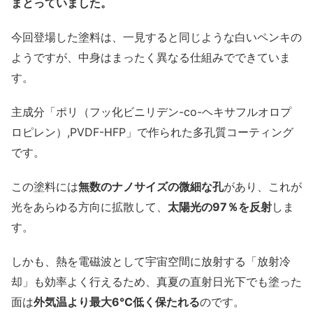
まとっていました。
今回登場した塗料は、一見すると同じような白いペンキの
ようですが、中身はまったく異なる仕組みでできていま
す。
主成分「ポリ（フッ化ビニリデン-co-ヘキサフルオロプ
ロピレン）,PVDF-HFP」で作られた多孔質コーティング
です。
この塗料には
無数のナノサイズの微細な孔
があり、これが
光をあらゆる方向に拡散して、
太陽光の97％を反射
しま
す。
しかも、熱を電磁波として宇宙空間に放射する「放射冷
却」も効率よく行えるため、真夏の直射日光下でも塗った
面は
外気温より最大6℃低く保たれる
のです。