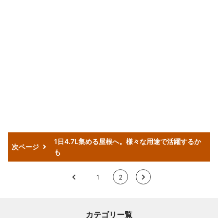
1日4.7L集める屋根へ。様々な用途で活躍するか
次ページ
も
<
1
2
>
カテゴリー覧