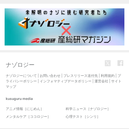
ナゾロジー
ナゾロジーについて
|
お問い合わせ
|
プレスリリース送付先
|
利用規約
|
プ
ライバシーポリシー
|
インフォマティブデータポリシー
|
運営会社
|
サイト
マップ
kusuguru
media
アニメ情報［にじめん］
科学ニュース［ナゾロジー］
メンタルケア［ココロジー］
心理テスト［シンリ］