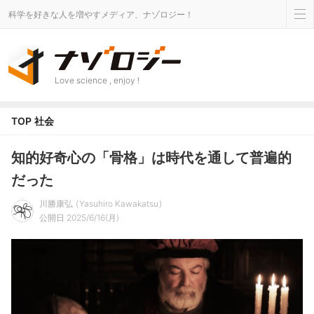
科学を好きな人を増やすメディア、ナゾロジー！
Love science , enjoy !
TOP
社会
知的好奇心の「骨格」は時代を通して普遍的
だった
川勝康弘
Yasuhiro Kawakatsu
公開日 2025/6/16(月)