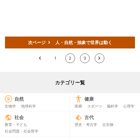
次ページ
人・自然・抽象で世界は動く
<
1
2
3
>
カテゴリー覧
自然
健康
生物学
地球科学
医療
スポーツ
脳科学
心理学
社会
古代
教育・子ども
歴史・考古学
古生物
社会問題・社会哲学