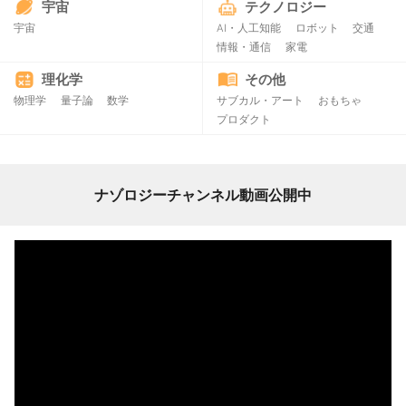
宇宙
テクノロジー
宇宙
AI・人工知能
ロボット
交通
情報・通信
家電
理化学
その他
物理学
量子論
数学
サブカル・アート
おもちゃ
プロダクト
ナゾロジーチャンネル動画公開中