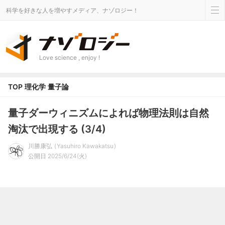
科学を好きな人を増やすメディア、ナゾロジー！
Love science , enjoy !
TOP
理化学
量子論
量子ダーウィニズムによれば物理法則は自然
淘汰で出現する (3/4)
川勝康弘
Yasuhiro Kawakatsu
公開日 2025/6/24(火)