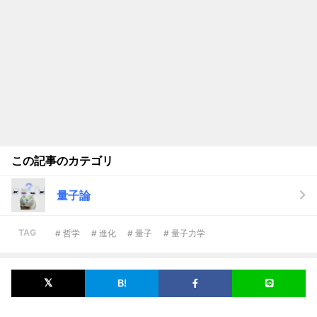
この記事のカテゴリ
量子論
TAG
# 哲学
# 進化
# 量子
# 量子力学