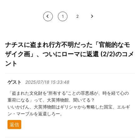
<
1
2
>
ナチスに盗まれ行方不明だった「官能的なモ
ザイク画」、ついにローマに返還 (2/2)のコメ
ント
ゲスト
2025/07/18 15:33:48
「盗まれた文化財を“所有する”ことの罪悪感が、時を経て心の
重荷になる」って、大英博物館、聞いてる？
いいかげん、大英博物館はギリシャから奪略した国宝、エルギ
ン・マーブルを返還しろー。
返信