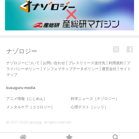
ナゾロジー
ナゾロジーについて
|
お問い合わせ
|
プレスリリース送付先
|
利用規約
|
プ
ライバシーポリシー
|
インフォマティブデータポリシー
|
運営会社
|
サイト
マップ
kusuguru
media
アニメ情報［にじめん］
科学ニュース［ナゾロジー］
メンタルケア［ココロジー］
心理テスト［シンリ］
© 2017-2026 nazology. all rights reserved.