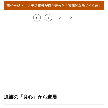
前ページ
ナチス将校が持ち去った「官能的なモザイク画」
<
1
2
>
遺族の「良心」から進展