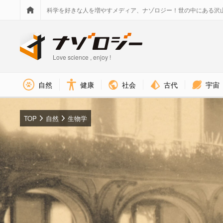
科学を好きな人を増やすメディア、ナゾロジー！世の中にある沢
Love science , enjoy !
社会
古代
宇宙
自然
健康
TOP
自然
生物学