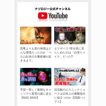
恐竜よりも昔の地球はど
エリザベス1世を死に至
んな環境だったのか「ペ
らしめたのは「白塗りメ
ルム紀末の大量絶滅が起
イク」だった⁈
きるまで」
宇宙一美しく複雑なキャ
沈没船のエスニックジョ
ッツアイ星雲の謎に迫る
ークは日本人の避難指示
【NGC 6543】
に役立つのか【同調バイ
アス】