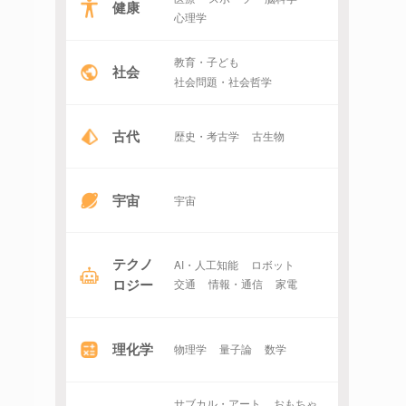
健康
心理学
教育・子ども
社会
社会問題・社会哲学
古代
歴史・考古学
古生物
宇宙
宇宙
テクノ
AI・人工知能
ロボット
ロジー
交通
情報・通信
家電
理化学
物理学
量子論
数学
サブカル・アート
おもちゃ