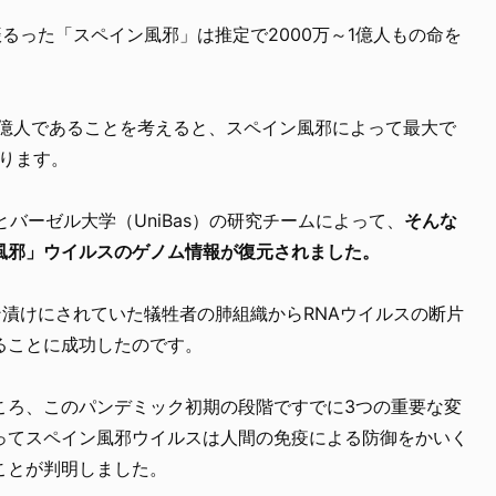
振るった「スペイン風邪」は推定で2000万～1億人もの命を
0億人であることを考えると、スペイン風邪によって最大で
ります。
バーゼル大学（UniBas）の研究チームによって、
そんな
風邪」ウイルスのゲノム情報が復元されました。
ン漬けにされていた犠牲者の肺組織からRNAウイルスの断片
ることに成功したのです。
ころ、このパンデミック初期の段階ですでに3つの重要な変
ってスペイン風邪ウイルスは人間の免疫による防御をかいく
ことが判明しました。