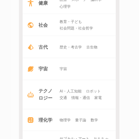
健康
心理学
教育・子ども
社会
社会問題・社会哲学
古代
歴史・考古学
古生物
宇宙
宇宙
テクノ
AI・人工知能
ロボット
ロジー
交通
情報・通信
家電
理化学
物理学
量子論
数学
サブカル・アート
おもちゃ