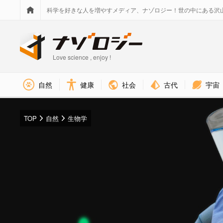
科学を好きな人を増やすメディア、ナゾロジー！世の中にある沢
Love science , enjoy !
社会
古代
宇宙
自然
健康
TOP
自然
生物学