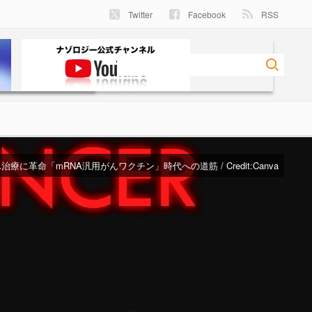
Twitter
Facebook
RSS
治療に革命「mRNA汎用がんワクチン」時代への道筋 / Credit:Canva