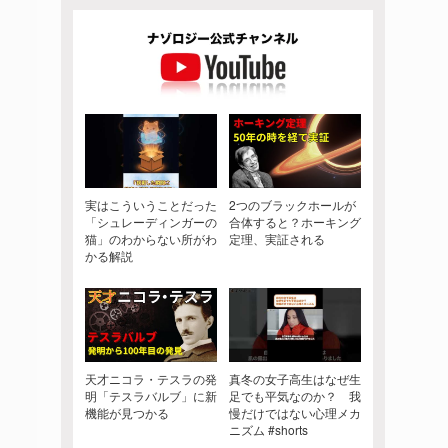
実はこういうことだった
2つのブラックホールが
「シュレーディンガーの
合体すると？ホーキング
猫」のわからない所がわ
定理、実証される
かる解説
天才ニコラ・テスラの発
真冬の女子高生はなぜ生
明「テスラバルブ」に新
足でも平気なのか？ 我
機能が見つかる
慢だけではない心理メカ
ニズム #shorts