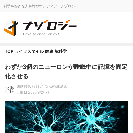
科学を好きな人を増やすメディア、ナゾロジー！
Love science , enjoy !
TOP
ライフスタイル
健康
脳科学
わずか3個のニューロンが睡眠中に記憶を固定
化させる
川勝康弘
Yasuhiro Kawakatsu
公開日 2025/9/2(火)