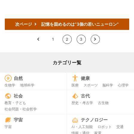
次ページ
記憶を固めるのは“3個の若いニューロン”
<
1
2
3
>
カテゴリー覧
自然
健康
生物学
地球科学
医療
スポーツ
脳科学
心理学
社会
古代
教育・子ども
歴史・考古学
古生物
社会問題・社会哲学
宇宙
テクノロジー
宇宙
AI・人工知能
ロボット
交通
情報・通信
家電