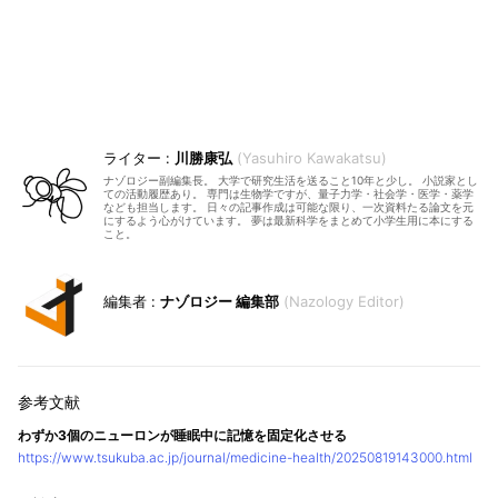
川勝康弘
Yasuhiro Kawakatsu
ナゾロジー副編集長。 大学で研究生活を送ること10年と少し。 小説家とし
ての活動履歴あり。 専門は生物学ですが、量子力学・社会学・医学・薬学
なども担当します。 日々の記事作成は可能な限り、一次資料たる論文を元
にするよう心がけています。 夢は最新科学をまとめて小学生用に本にする
こと。
ナゾロジー 編集部
Nazology Editor
わずか3個のニューロンが睡眠中に記憶を固定化させる
https://www.tsukuba.ac.jp/journal/medicine-health/20250819143000.html