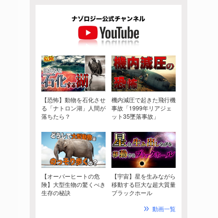
【恐怖】動物を石化させ
機内減圧で起きた飛行機
る「ナトロン湖」人間が
事故「1999年リアジェ
落ちたら？
ット35墜落事故」
【オーバーヒートの危
【宇宙】星を生みながら
険】大型生物の驚くべき
移動する巨大な超大質量
生存の秘訣
ブラックホール
動画一覧