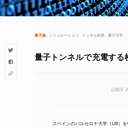
量子論
シミュレーション
トンネル効果
量子力学
量子トンネルで充電する極
2
スペインのバルセロナ大学（UB）