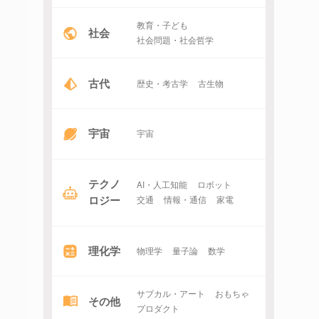
教育・子ども
社会
社会問題・社会哲学
古代
歴史・考古学
古生物
宇宙
宇宙
テクノ
AI・人工知能
ロボット
ロジー
交通
情報・通信
家電
理化学
物理学
量子論
数学
サブカル・アート
おもちゃ
その他
プロダクト