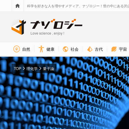
科学を好きな人を増やすメディア、ナゾロジー！世の中にある沢
Love science , enjoy !
社会
古代
宇宙
自然
健康
TOP
理化学
量子論