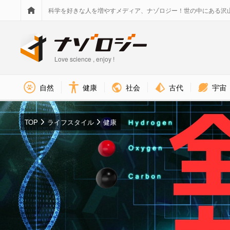
科学を好きな人を増やすメディア、ナゾロジー！世の中にある沢
Love science , enjoy !
社会
古代
宇宙
自然
健康
TOP
ライフスタイル
健康