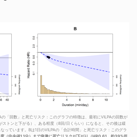
ILPAの「回数」と死亡リスク：このグラフの特徴は、最初にVILPAの回数が
がストンと下がる）、ある程度（8回/日くらい）になると、その後は緩
なっています。Bは1日のVILPAの「合計時間」と死亡リスク：このグラ
度（中央値1.1分）まで急激に死亡リスクが下がり（HR0.61、約39%低