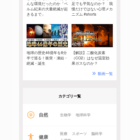
んな環境だったのか「ペ
足でも平気なのか？ 我
ルム紀末の大量絶滅が起
慢だけではない心理メカ
きるまで」
ニズム #shorts
地球の歴史46億年を8分
【解説】二酸化炭素
半で巡る！衝突・凍結・
（CO2）はなぜ温室効
絶滅・誕生
果ガスなのか？
動画一覧
カテゴリー覧
自然
生物学
地球科学
医療
スポーツ
脳科学
健康