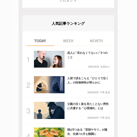
プロダクト
人気記事ランキング
TODAY
WEEK
MONTH
恋人に“言わなくてもいい”2つの
こと
2026/08/06
矢黒尚人
人前で涙をこらえ「ひとりで泣く
人」の性格特性が明らかに
2026/08/06
千野 真吾
父親の泣く姿を見たことない男性
に共通する「心理傾向」とは
2026/08/05
千野 真吾
頭が2つある「双頭ヤモリ」が誕
生、生後1カ月も順調に