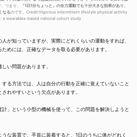
す
。つまり、
「1日1分ちょっと」の全力運動でも十分大きな効果があり、
くなる
のです。Credit:
Vigorous intermittent lifestyle physical activity
s: a wearables-based national cohort study
の人が知っていますが、実際にどれくらいの運動をすれば、
るためには、正確なデータを取る必要があります。
難しい問題があります。
」する方法では、人は自分の行動を正確に覚えていないこと
とされやすいという欠点があります。
度計」という小型の機械を使って、この問題を解決しようと
ような装置で、手首に装着すると、1日のうちに体がどれく