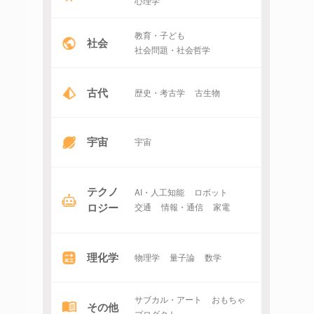
心理学
教育・子ども
社会
社会問題・社会哲学
古代
歴史・考古学
古生物
宇宙
宇宙
テクノ
AI・人工知能
ロボット
ロジー
交通
情報・通信
家電
理化学
物理学
量子論
数学
サブカル・アート
おもちゃ
その他