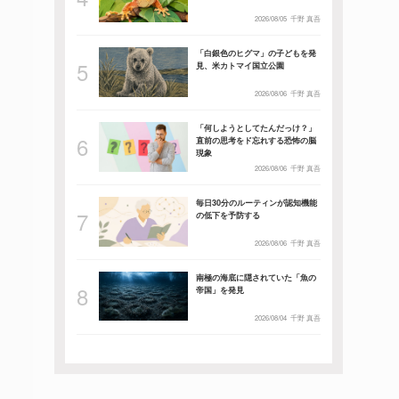
2026/08/05
千野 真吾
「白銀色のヒグマ」の子どもを発
見、米カトマイ国立公園
2026/08/06
千野 真吾
「何しようとしてたんだっけ？」
直前の思考をド忘れする恐怖の脳
現象
2026/08/06
千野 真吾
毎日30分のルーティンが認知機能
の低下を予防する
2026/08/06
千野 真吾
南極の海底に隠されていた「魚の
帝国」を発見
2026/08/04
千野 真吾