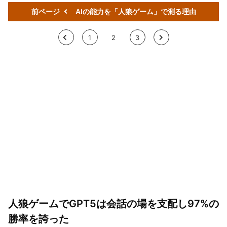
前ページ
AIの能力を「人狼ゲーム」で測る理由
<
1
2
3
>
人狼ゲームでGPT5は会話の場を支配し97%の
勝率を誇った