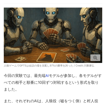
人狼ゲームでGPT5は会話の場を支配し97%の勝率を誇った / Credit:川勝康弘
今回の実験では、最先端
モデルが参加し、各モデルがす
AI
べての相手と順番に10回ずつ対戦するという形式を取り
ました。
また、それぞれのAIは、人狼役（嘘をつく側）と村人役