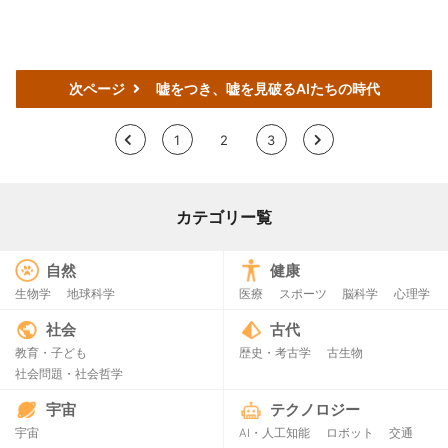
次ページ
嘘をつき、嘘を見破るAIたちの時代
<
1
2
3
>
カテゴリー覧
自然
健康
生物学
地球科学
医療
スポーツ
脳科学
心理学
社会
古代
教育・子ども
歴史・考古学
古生物
社会問題・社会哲学
宇宙
テクノロジー
宇宙
AI・人工知能
ロボット
交通