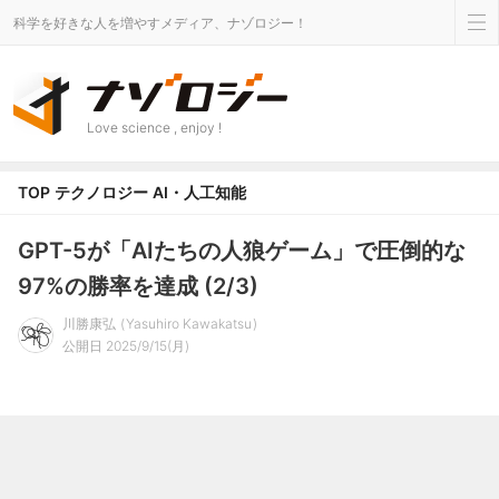
科学を好きな人を増やすメディア、ナゾロジー！
Love science , enjoy !
TOP
テクノロジー
AI・人工知能
GPT-5が「AIたちの人狼ゲーム」で圧倒的な
97%の勝率を達成 (2/3)
川勝康弘
Yasuhiro Kawakatsu
公開日 2025/9/15(月)