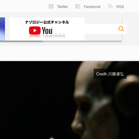
Twitter
Facebook
RSS
Credit:川勝康弘