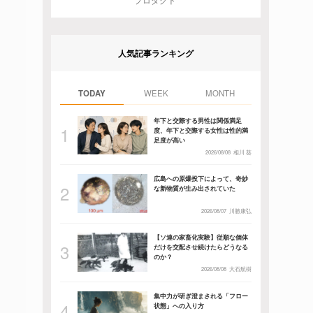
プロダクト
人気記事ランキング
TODAY
WEEK
MONTH
年下と交際する男性は関係満足
度、年下と交際する女性は性的満
足度が高い
2026/08/08
相川 葵
広島への原爆投下によって、奇妙
な新物質が生み出されていた
2026/08/07
川勝康弘
【ソ連の家畜化実験】従順な個体
だけを交配させ続けたらどうなる
のか？
2026/08/08
大石航樹
集中力が研ぎ澄まされる「フロー
状態」への入り方