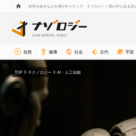
科学を好きな人を増やすメディア、ナゾロジー！世の中にある沢
Love science , enjoy !
社会
古代
宇宙
自然
健康
TOP
テクノロジー
AI・人工知能