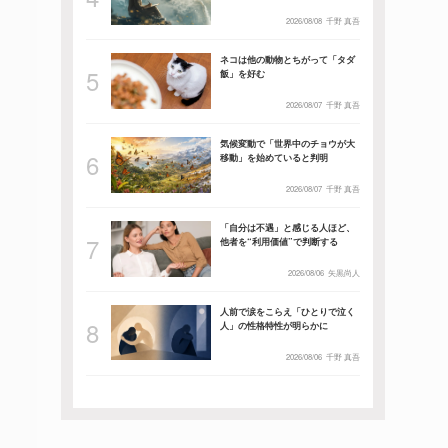
2026/08/08
千野 真吾
ネコは他の動物とちがって「タダ
飯」を好む
2026/08/07
千野 真吾
気候変動で「世界中のチョウが大
移動」を始めていると判明
2026/08/07
千野 真吾
「自分は不遇」と感じる人ほど、
他者を“利用価値”で判断する
2026/08/06
矢黒尚人
人前で涙をこらえ「ひとりで泣く
人」の性格特性が明らかに
2026/08/06
千野 真吾