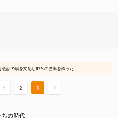
5は会話の場を支配し97%の勝率を誇った
1
2
3
>
たちの時代