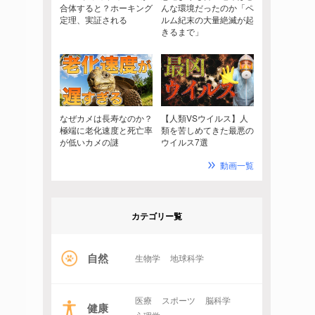
合体すると？ホーキング
んな環境だったのか「ペ
定理、実証される
ルム紀末の大量絶滅が起
きるまで」
なぜカメは長寿なのか？
【人類VSウイルス】人
極端に老化速度と死亡率
類を苦しめてきた最悪の
が低いカメの謎
ウイルス7選
動画一覧
カテゴリー覧
自然
生物学
地球科学
医療
スポーツ
脳科学
健康