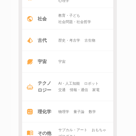
心理学
教育・子ども
社会
社会問題・社会哲学
古代
歴史・考古学
古生物
宇宙
宇宙
テクノ
AI・人工知能
ロボット
ロジー
交通
情報・通信
家電
理化学
物理学
量子論
数学
サブカル・アート
おもちゃ
その他