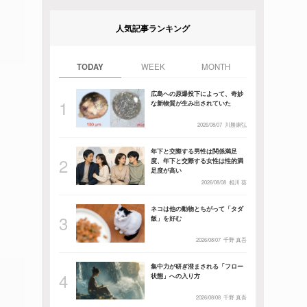
人気記事ランキング
TODAY
WEEK
MONTH
広島への原爆投下によって、奇妙
な新物質が生み出されていた
2026/08/07
川勝康弘
年下と交際する男性は関係満足
度、年下と交際する女性は性的満
足度が高い
2026/08/08
相川 葵
ネコは他の動物とちがって「タダ
飯」を好む
2026/08/07
千野 真吾
集中力が研ぎ澄まされる「フロー
状態」への入り方
2026/08/08
千野 真吾