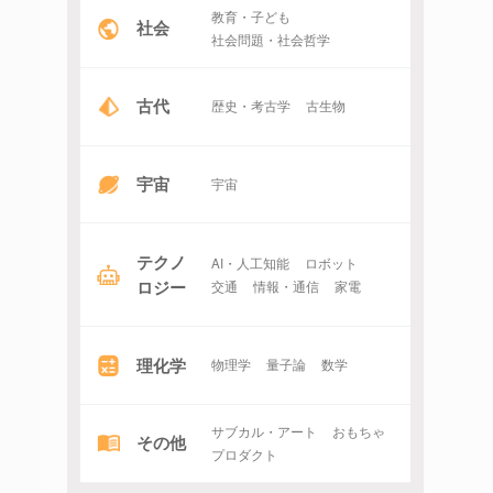
教育・子ども
社会
社会問題・社会哲学
古代
歴史・考古学
古生物
宇宙
宇宙
テクノ
AI・人工知能
ロボット
ロジー
交通
情報・通信
家電
理化学
物理学
量子論
数学
サブカル・アート
おもちゃ
その他
プロダクト