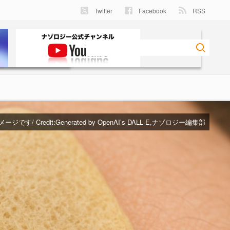
Twitter
Facebook
RSS
です/ Credit:Generated by OpenAI’s DALL·E,ナゾロジー編集部