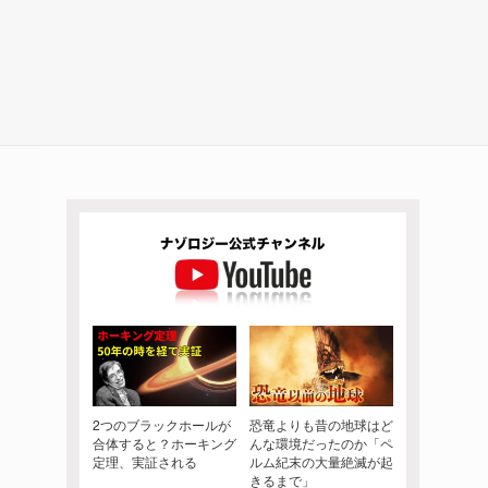
2つのブラックホールが
恐竜よりも昔の地球はど
合体すると？ホーキング
んな環境だったのか「ペ
定理、実証される
ルム紀末の大量絶滅が起
きるまで」