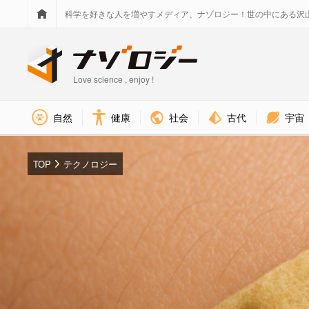
科学を好きな人を増やすメディア、ナゾロジー！世の中にある沢
Love science , enjoy !
社会
古代
宇宙
自然
健康
TOP
テクノロジー