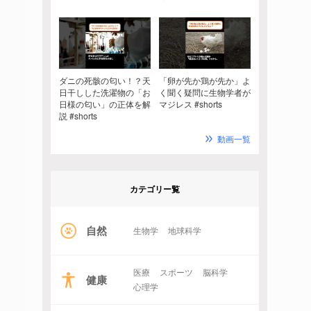
ダニの死骸の匂い！？天
「卵が先か鶏が先か」よ
日干しした洗濯物の「お
く聞く疑問に生物学者が
日様の匂い」の正体を解
マジレス #shorts
説 #shorts
動画一覧
カテゴリー覧
自然
生物学
地球科学
医療
スポーツ
脳科学
健康
心理学