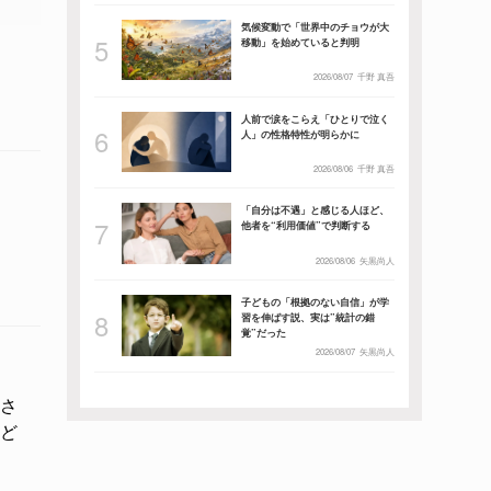
気候変動で「世界中のチョウが大
移動」を始めていると判明
2026/08/07
千野 真吾
人前で涙をこらえ「ひとりで泣く
人」の性格特性が明らかに
2026/08/06
千野 真吾
「自分は不遇」と感じる人ほど、
他者を“利用価値”で判断する
2026/08/06
矢黒尚人
子どもの「根拠のない自信」が学
習を伸ばす説、実は”統計の錯
覚”だった
2026/08/07
矢黒尚人
さ
ど