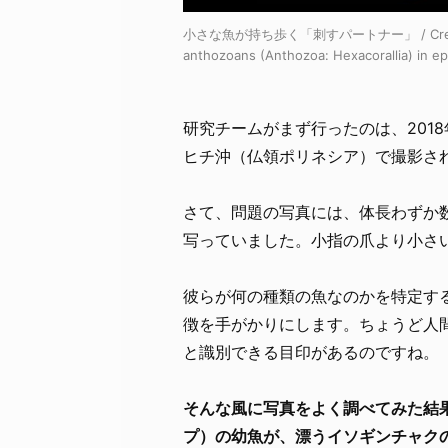
小さな魚が持ち歩く「刺すパートナー」 / Cred
anthozoans (Anthozoa: Hexacorallia) in ep
研究チームがまず行ったのは、201
ヒチ沖（仏領ポリネシア）で撮影さ
さて、問題の写真には、体長わずか
写っていました。小指の爪より小さ
彼らが何の種類の魚なのかを特定す
徴を手がかりにします。ちょうど人
と識別できる目印があるのですね。
そんな風に写真をよく調べてみた結
プ）の幼魚が、漂うイソギンチャク