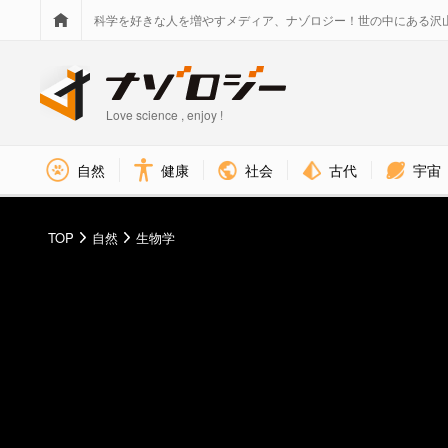
科学を好きな人を増やすメディア、ナゾロジー！世の中にある沢
Love science , enjoy !
社会
古代
宇宙
自然
健康
TOP
自然
生物学