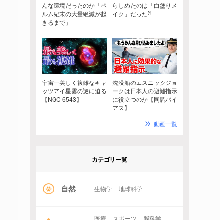
んな環境だったのか「ペ
らしめたのは「白塗りメ
ルム紀末の大量絶滅が起
イク」だった⁈
きるまで」
宇宙一美しく複雑なキャ
沈没船のエスニックジョ
ッツアイ星雲の謎に迫る
ークは日本人の避難指示
【NGC 6543】
に役立つのか【同調バイ
アス】
動画一覧
カテゴリー覧
自然
生物学
地球科学
医療
スポーツ
脳科学