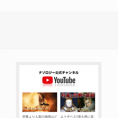
恐竜よりも昔の地球はど
エリザベス1世を死に至