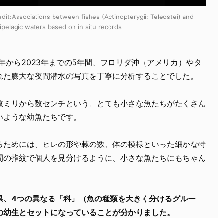
it:
Associations between fishes (Actinopterygii: Teleostei) and
ipelagic waters based on in situ records
8年から2023年までの5年間、フロリダ沖（アメリカ）やタ
れた膨大な夜間潜水の写真を丁寧に分析することでした。
数ミリから数センチという、とても小さな魚たちがたくさん
いような幼魚たちです。
るためには、ヒレの形や棘の数、体の模様といった細かな特
間の指紋で個人を見分けるように、小さな魚たちにもちゃん
果、4つの異なる「科」（魚の種類を大きく分けるグルー
の幼生とセットになっていることが分かりました。