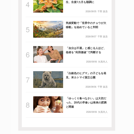
生、生後1カ月も順調に
2026/08/05
千野 真吾
気候変動で「世界中のチョウが大
移動」を始めていると判明
2026/08/07
千野 真吾
「自分は不遇」と感じる人ほど、
他者を“利用価値”で判断する
2026/08/06
矢黒尚人
「白銀色のヒグマ」の子どもを発
見、米カトマイ国立公園
2026/08/06
千野 真吾
「ゆっくり食べなさい」は大切だ
った、20代の早食いは将来の肥満
と関連
2026/08/06
矢黒尚人