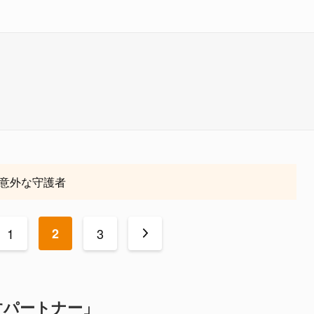
意外な守護者
1
2
3
>
すパートナー」