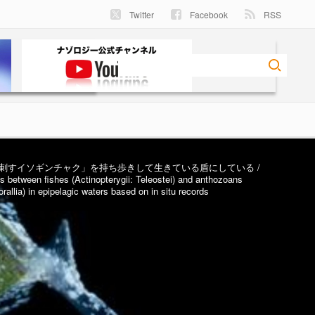
Twitter
Facebook
RSS
刺すイソギンチャク」を持ち歩きして生きている盾にしている /
s between fishes (Actinopterygii: Teleostei) and anthozoans
allia) in epipelagic waters based on in situ records