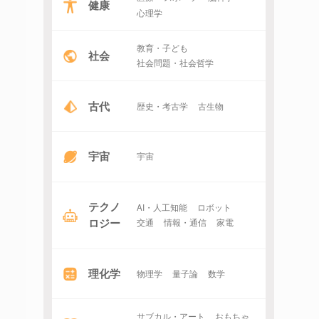
健康
心理学
教育・子ども
社会
社会問題・社会哲学
古代
歴史・考古学
古生物
宇宙
宇宙
テクノ
AI・人工知能
ロボット
ロジー
交通
情報・通信
家電
理化学
物理学
量子論
数学
サブカル・アート
おもちゃ