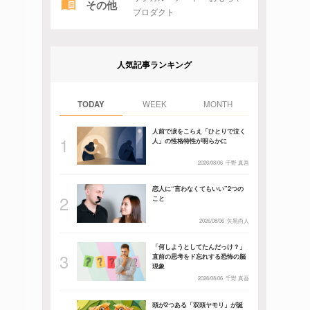
その他
プロダクト
人気記事ランキング
TODAY
WEEK
MONTH
人前で涙をこらえ「ひとりで泣く
人」の性格特性が明らかに
2026/08/06
千野 真吾
恋人に“言わなくてもいい”2つの
こと
2026/08/06
矢黒尚人
「何しようとしてたんだっけ？」
直前の思考をド忘れする恐怖の脳
現象
2026/08/06
千野 真吾
頭が2つある「双頭ヤモリ」が誕