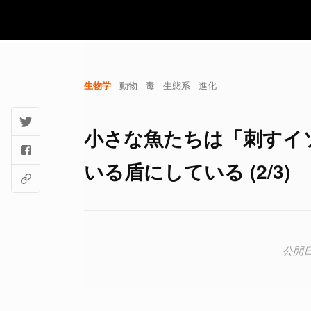
生物学
動物
毒
生態系
進化
小さな魚たちは「刺すイ
いる盾にしている (2/3)