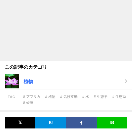
この記事のカテゴリ
植物
# アフリカ
# 植物
# 気候変動
# 水
# 生態学
# 生態系
TAG
# 砂漠