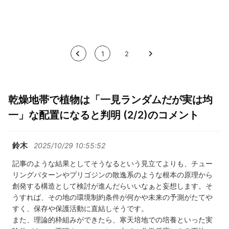
<
1
2
>
乾燥地帯で植物は「一見ランダムだが実は均
一」な配置になると判明 (2/2)のコメント
鈴木
2025/10/29 10:55:52
記事のような結果としてそうなるという見立てよりも、チュー
リングパターンやプリゴジンの散逸系のような根本の原理から
創発する構造として検討が進んだらいいなぁと妄想します。そ
うすれば、その地の環境制約条件が何かや未来の予測がたてや
すく、保存や保護活動に直結しそうです。
また、理論的枠組みができたら、寒天培地での培養といった実