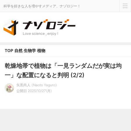
科学を好きな人を増やすメディア、ナゾロジー！
Love science , enjoy !
TOP
自然
生物学
植物
乾燥地帯で植物は「一見ランダムだが実は均
一」な配置になると判明 (2/2)
矢黒尚人
Naoto Yaguro
公開日 2025/10/27(月)