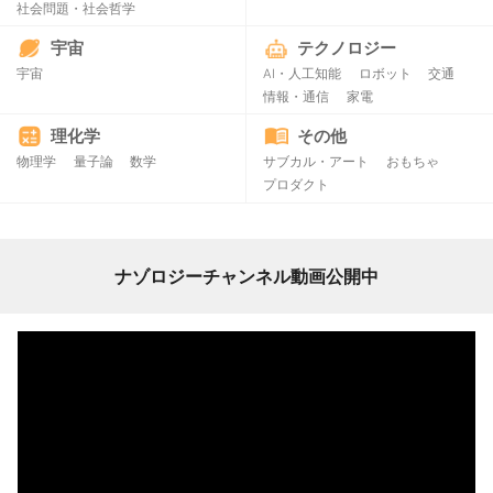
社会問題・社会哲学
宇宙
テクノロジー
宇宙
AI・人工知能
ロボット
交通
情報・通信
家電
理化学
その他
物理学
量子論
数学
サブカル・アート
おもちゃ
プロダクト
ナゾロジーチャンネル動画公開中