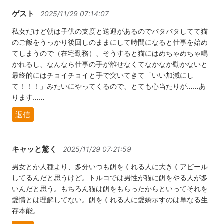
ゲスト
2025/11/29 07:14:07
私女だけど朝は子供の支度と送迎があるのでバタバタしてて猫
のご飯をうっかり後回しのままにして時間になると仕事を始め
てしまうので（在宅勤務）、そうすると猫にはめちゃめちゃ鳴
かれるし、なんなら仕事の手が離せなくてなかなか動かないと
最終的にはチョイチョイと手で突いてきて「いい加減にし
て！！！」みたいにやってくるので、とても心当たりが……あ
ります……
返信
キャッと驚く
2025/11/29 07:21:59
男女とか人種より、多分いつも餌をくれる人に大きくアピール
してるんだと思うけど。トルコでは男性が猫に餌をやる人が多
いんだと思う。もちろん猫は餌をもらったからといってそれを
愛情とは理解してない。餌をくれる人に愛嬌示すのは単なる生
存本能。