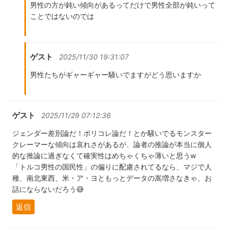
男性の方が鈍い傾向があるってだけで男性全部が鈍いって
ことではないのでは
ゲスト
2025/11/30 19:31:07
男性たちがギャーギャー騒いでますがどう思いますか
ゲスト
2025/11/29 07:12:36
ジェンダー差別論だ！ポリコレ論だ！とか騒いでるモンスター
クレーマーな傾向は哀れさがあるが、論者の推論が本当に個人
的な推論に過ぎなくて確実性はめちゃくちゃ薄いと思うw
「トルコ男性の国民性」の偏りに配慮されてるなら、マジで人
種、南北東西、米・ア・ヨともっとデータの嵩増さなきゃ、お
話にならないだろう😅
返信