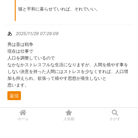
猫と平和に暮らせていれば、それでいい。
あ
2025/11/29 07:29:09
男は昔は戦争
現在は仕事で
人口を調整しているので
なかなかストレスフルな生活になりますが、人間を殖やす事を
しない決意を持った人間にはストレスを少なくすれば、人口増
加も抑えられ、欲張って殖やす思想が発生しないと
思います。
返信
ながれぼし
2025/11/29 07:35:45
ホーム
人気順
さがす
なんで夫にばかりニャーニャーいうのかなぁ、メスだから異性
が好き？