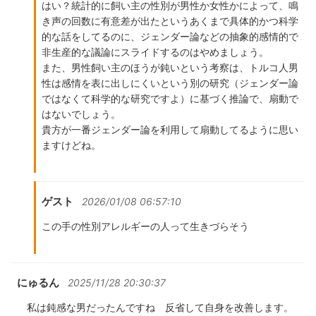
はい？統計的に飼い主の性別が男性か女性かによって、鳴
き声の回数に有意差が出たというあくまで具体的かつ科学
的な話をしてるのに、ジェンダー論などの抽象的感情的で
非生産的な議論にスライドするのはやめましょう。
また、男性飼い主のほうが鈍いという考察は、トルコ人男
性は感情を表に出しにくいという別の研究（ジェンダー論
ではなくて科学的な研究ですよ）に基づく推論で、扇動で
はないでしょう。
貴方が一番ジェンダー論を利用して扇動してるように思い
ますけどね。
ゲスト
2026/01/08 06:57:10
この手の性別アレルギーの人って生きづらそう
にゅるん
2025/11/28 20:30:37
私は鈍感な男だったんですね 反省して自身を改善します。