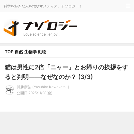
科学を好きな人を増やすメディア、ナゾロジー！
Love science , enjoy !
TOP
自然
生物学
動物
猫は男性に2倍「ニャー」とお帰りの挨拶をす
ると判明――なぜなのか？ (3/3)
川勝康弘
Yasuhiro Kawakatsu
公開日 2025/11/28(金)