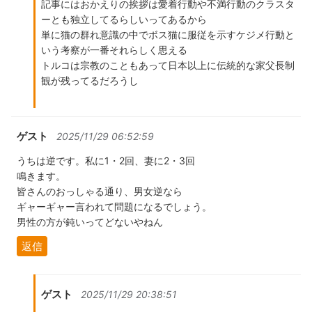
記事にはおかえりの挨拶は愛着行動や不満行動のクラスタ
ーとも独立してるらしいってあるから
単に猫の群れ意識の中でボス猫に服従を示すケジメ行動と
いう考察が一番それらしく思える
トルコは宗教のこともあって日本以上に伝統的な家父長制
観が残ってるだろうし
ゲスト
2025/11/29 06:52:59
うちは逆です。私に1・2回、妻に2・3回
鳴きます。
皆さんのおっしゃる通り、男女逆なら
ギャーギャー言われて問題になるでしょう。
男性の方が鈍いってどないやねん
返信
ゲスト
2025/11/29 20:38:51