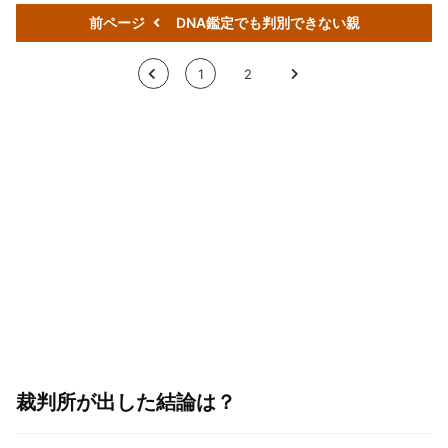
前ページ
DNA鑑定でも判別できない親
<
1
2
>
裁判所が出した結論は？