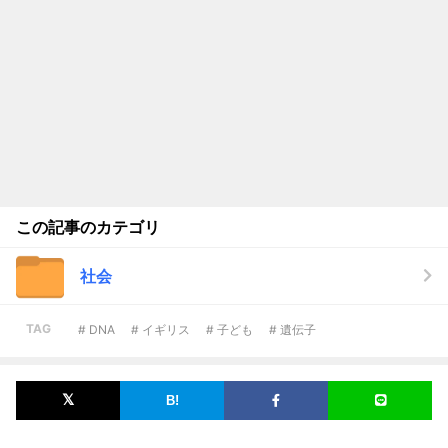
この記事のカテゴリ
社会
TAG
# DNA
# イギリス
# 子ども
# 遺伝子