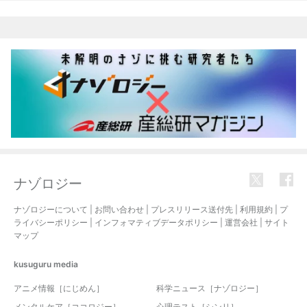
ナゾロジー
ナゾロジーについて
|
お問い合わせ
|
プレスリリース送付先
|
利用規約
|
プ
ライバシーポリシー
|
インフォマティブデータポリシー
|
運営会社
|
サイト
マップ
kusuguru
media
アニメ情報［にじめん］
科学ニュース［ナゾロジー］
メンタルケア［ココロジー］
心理テスト［シンリ］