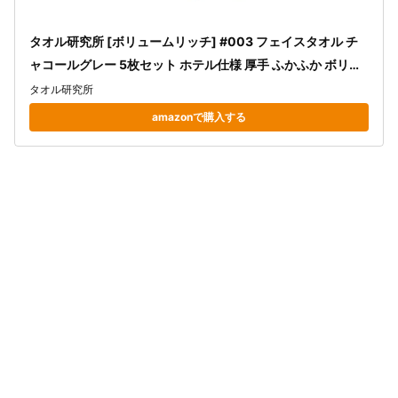
タオル研究所 [ボリュームリッチ] #003 フェイスタオル チ
ャコールグレー 5枚セット ホテル仕様 厚手 ふかふか ボリュ
ーム 高速吸水 耐久性 綿100% 480GSM JapanTechnology
タオル研究所
amazonで購入する