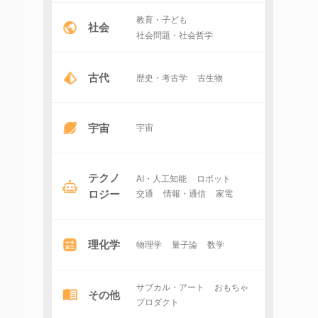
教育・子ども
社会
社会問題・社会哲学
古代
歴史・考古学
古生物
宇宙
宇宙
テクノ
AI・人工知能
ロボット
ロジー
交通
情報・通信
家電
理化学
物理学
量子論
数学
サブカル・アート
おもちゃ
その他
プロダクト