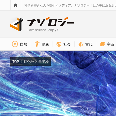
科学を好きな人を増やすメディア、ナゾロジー！世の中にある沢
Love science , enjoy !
社会
古代
宇宙
自然
健康
TOP
理化学
量子論