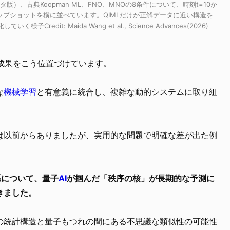
版）、古典Koopman ML、FNO、MNOの8条件について、時刻t=10か
ナップショットを横に並べています。QIMLだけが正解データに近い構造を
dit: Maida Wang et al., Science Advances(2026)
この成果をこう位置づけています。
な
機械学習
と有意義に統合し、複雑な動的システムに取り組
は以前からありましたが、実用的な問題で明確な差が出た例
系について、量子
AI
が掴んだ「秩序の核」が長期的な予測に
きました。
の統計構造と量子もつれの間にある不思議な類似性の可能性