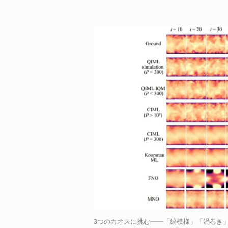
3つのカオスに挑む――「縞模様」「渦巻き」「