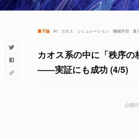
量子論
AI
カオス
シミュレーション
機械学習
量
カオス系の中に「秩序の
――実証にも成功 (4/5)