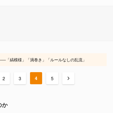
――「縞模様」「渦巻き」「ルールなしの乱流」
2
3
4
5
>
のか