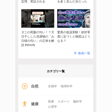
定理、実証される
を多く含んだ水だった
ダニの死骸の匂い！？天
驚異の低温実験！絶対零
日干しした洗濯物の「お
度に近づくと物質はどう
日様の匂い」の正体を解
なる？
説 #shorts
動画一覧
カテゴリー覧
自然
生物学
地球科学
医療
スポーツ
脳科学
健康
心理学