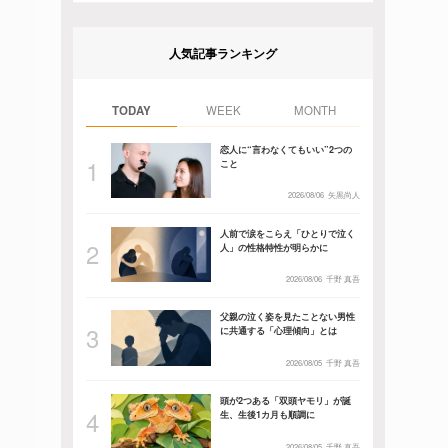
人気記事ランキング
TODAY
WEEK
MONTH
恋人に“言わなくてもいい”2つの
こと
2026/08/06
矢黒尚人
人前で涙をこらえ「ひとりで泣く
人」の性格特性が明らかに
2026/08/06
千野 真吾
父親の泣く姿を見たことない男性
に共通する「心理傾向」とは
2026/08/05
千野 真吾
頭が2つある「双頭ヤモリ」が誕
生、生後1カ月も順調に
2026/08/05
千野 真吾