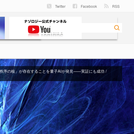
Twitter
Facebook
RSS
秩序の核」が存在することを量子AIが発見――実証にも成功 /