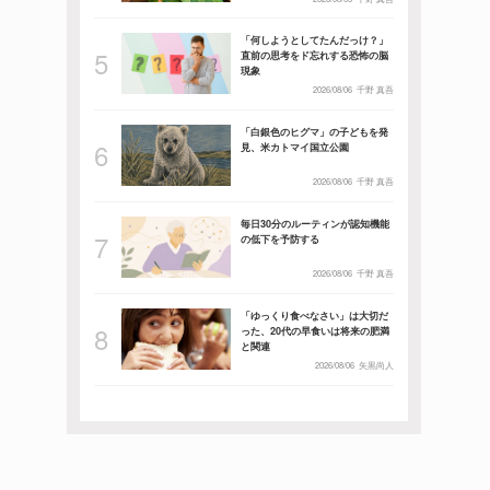
「何しようとしてたんだっけ？」
直前の思考をド忘れする恐怖の脳
現象
2026/08/06
千野 真吾
「白銀色のヒグマ」の子どもを発
見、米カトマイ国立公園
2026/08/06
千野 真吾
毎日30分のルーティンが認知機能
の低下を予防する
2026/08/06
千野 真吾
「ゆっくり食べなさい」は大切だ
った、20代の早食いは将来の肥満
と関連
2026/08/06
矢黒尚人