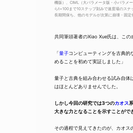
機版）、CIML（大パラメータ版・小パラメータ
らt=100まで10ステップ刻みで速度場のス
長期間保ち、他のモデルが次第に崩壊・固定化していく様子Cre
共同筆頭著者のXiao Xue氏は、
「
量子
コンピューティングを古典的
めることを初めて実証しました」
量子と古典を組み合わせる試み自体
はほとんどありませんでした。
しかし今回の研究では3つの
カオス
大きな力となることを示すことがで
その過程で見えてきたのが、カオス