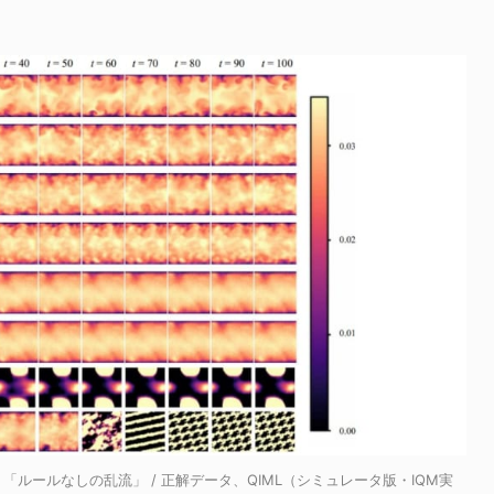
ルールなしの乱流」 / 正解データ、QIML（シミュレータ版・IQM実