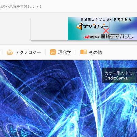
山の不思議を冒険しよう！
テクノロジー
理化学
その他
カオス系の中に「
Credit:Canva