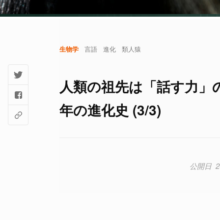
生物学
言語
進化
類人猿
人類の祖先は「話す力」の
年の進化史 (3/3)
2