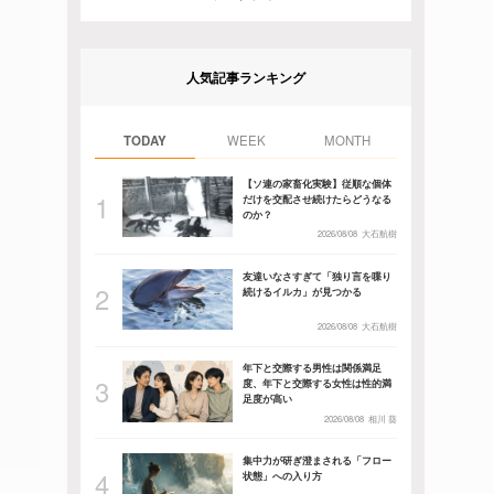
人気記事ランキング
TODAY
WEEK
MONTH
【ソ連の家畜化実験】従順な個体
だけを交配させ続けたらどうなる
のか？
2026/08/08
大石航樹
友達いなさすぎて「独り言を喋り
続けるイルカ」が見つかる
2026/08/08
大石航樹
年下と交際する男性は関係満足
度、年下と交際する女性は性的満
足度が高い
2026/08/08
相川 葵
集中力が研ぎ澄まされる「フロー
状態」への入り方