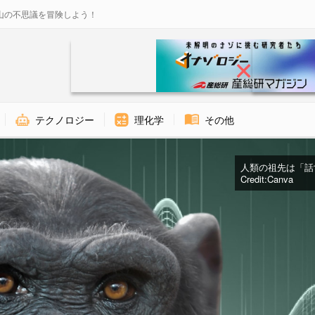
山の不思議を冒険しよう！
テクノロジー
理化学
その他
人類の祖先は「話す
Credit:Canva