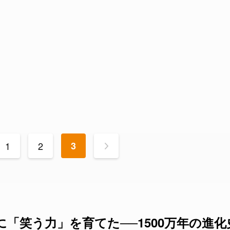
1
2
3
>
「笑う力」を育てた──1500万年の進化