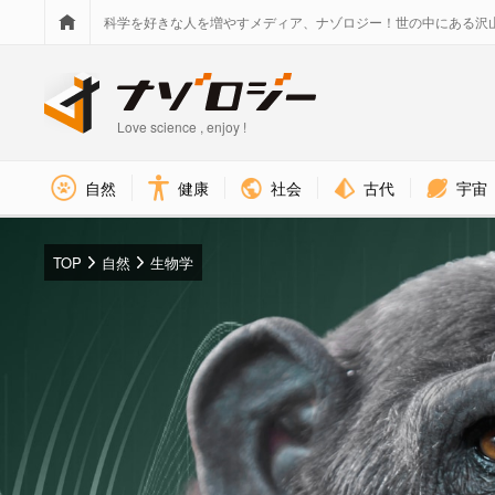
科学を好きな人を増やすメディア、ナゾロジー！世の中にある沢
Love science , enjoy !
社会
古代
宇宙
自然
健康
TOP
自然
生物学