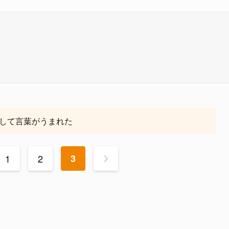
して言葉がうまれた
1
2
3
>