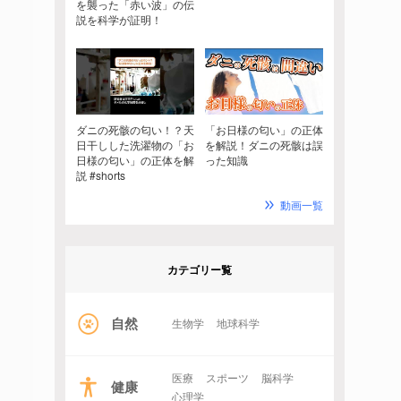
を襲った「赤い波」の伝
説を科学が証明！
ダニの死骸の匂い！？天
「お日様の匂い」の正体
日干しした洗濯物の「お
を解説！ダニの死骸は誤
日様の匂い」の正体を解
った知識
説 #shorts
動画一覧
カテゴリー覧
自然
生物学
地球科学
医療
スポーツ
脳科学
健康
心理学