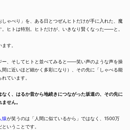
おしゃべり」を、ある日とつぜんヒトだけが手に入れた、魔
す。ヒトは特別。ヒトだけが、いきなり賢くなった――と。
います。
ジー、そしてヒトと並べてみると——笑い声のような声を操
人間に近いほど細かく多彩になり）、その先に「しゃべる能
られています。
はなく、はるか昔から地続きにつながった坂道の、その先に
れません。
人猿
が笑うのは「人間に似ているから」ではなく、1500万
だということです。