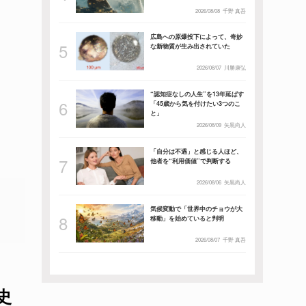
2026/08/08
千野 真吾
広島への原爆投下によって、奇妙
な新物質が生み出されていた
2026/08/07
川勝康弘
“認知症なしの人生”を13年延ばす
「45歳から気を付けたい3つのこ
と」
2026/08/09
矢黒尚人
「自分は不遇」と感じる人ほど、
他者を“利用価値”で判断する
2026/08/06
矢黒尚人
気候変動で「世界中のチョウが大
移動」を始めていると判明
2026/08/07
千野 真吾
史