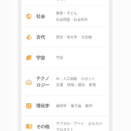
教育・子ども
社会
社会問題・社会哲学
古代
歴史・考古学
古生物
宇宙
宇宙
テクノ
AI・人工知能
ロボット
ロジー
交通
情報・通信
家電
理化学
物理学
量子論
数学
サブカル・アート
おもちゃ
その他
プロダクト