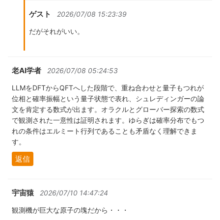
ゲスト
2026/07/08 15:23:39
だがそれがいい。
老AI学者
2026/07/08 05:24:53
LLMをDFTからQFTへした段階で、重ね合わせと量子もつれが
位相と確率振幅という量子状態で表れ、シュレディンガーの論
文を肯定する数式が出ます。オラクルとグローバー探索の数式
で観測された一意性は証明されます。ゆらぎは確率分布でもつ
れの条件はエルミート行列であることも矛盾なく理解できま
す。
返信
宇宙猿
2026/07/10 14:47:24
観測機が巨大な原子の塊だから・・・