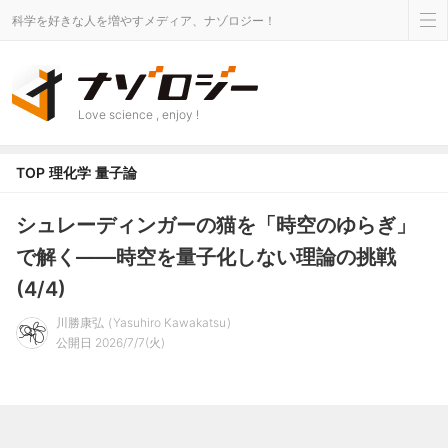
科学を好きな人を増やすメディア、ナゾロジー！
Love science , enjoy !
TOP
理化学
量子論
シュレーディンガーの猫を「時空のゆらぎ」
で解く――時空を量子化しない理論の挑戦
(4/4)
川勝康弘
Yasuhiro Kawakatsu
公開日 2026/7/7(火)