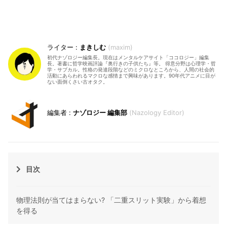
まきしむ
maxim
初代ナゾロジー編集長。現在はメンタルケアサイト「ココロジー」編集
長。著書に哲学映画評論『奥行きの子供たち』等。 得意分野は心理学・哲
学・サブカル。性格の発達段階などのミクロなところから、人間の社会的
活動にあらわれるマクロな感情まで興味があります。90年代アニメに目が
ない面倒くさい古オタク。
ナゾロジー 編集部
Nazology Editor
目次
物理法則が当てはまらない? 「二重スリット実験」から着想
を得る