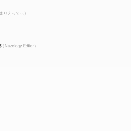
まりえってぃ
部
Nazology Editor