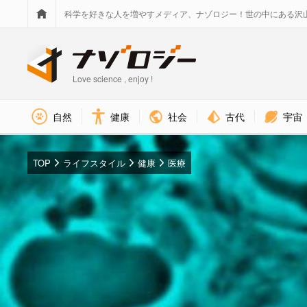
科学を好きな人を増やすメディア、ナゾロジー！世の中にある沢
Love science , enjoy !
社会
古代
宇宙
自然
健康
TOP
ライフスタイル
健康
医療