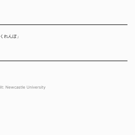
くれんぼ」
t:
Newcastle University