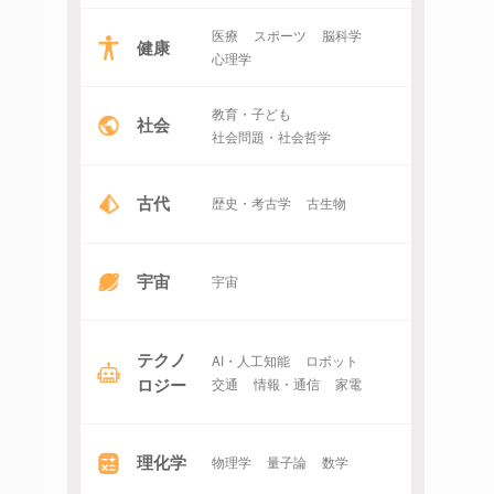
医療
スポーツ
脳科学
健康
心理学
教育・子ども
社会
社会問題・社会哲学
古代
歴史・考古学
古生物
宇宙
宇宙
テクノ
AI・人工知能
ロボット
ロジー
交通
情報・通信
家電
理化学
物理学
量子論
数学