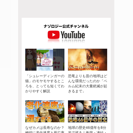
「シュレーディンガーの
恐竜よりも昔の地球はど
猫」のモヤモヤするとこ
んな環境だったのか「ペ
ろを、とっても短くてわ
ルム紀末の大量絶滅が起
かりやすく解説
きるまで」
なぜカメは長寿なのか？
地球の歴史46億年を8分
極端に老化速度と死亡率
半で巡る！衝突・凍結・