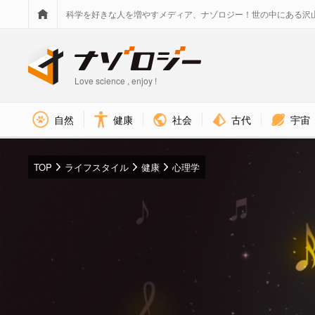
科学を好きな人を増やすメディア、ナゾロジー！世の中にある沢
Love science , enjoy !
社会
古代
宇宙
自然
健康
TOP
ライフスタイル
健康
心理学