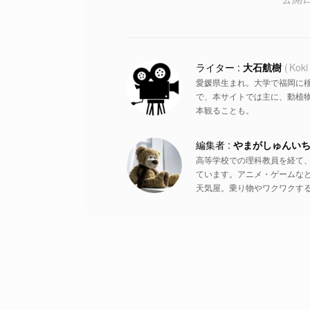
大石航樹
Koki
愛媛県生まれ。大学で福岡に
で、本サイトでは主に、動植物
本観ることも。
やまがしゅんい
高等学校での理科教員を経て
ています。アニメ・ゲームな
天気屋。乗り物やワクワクす