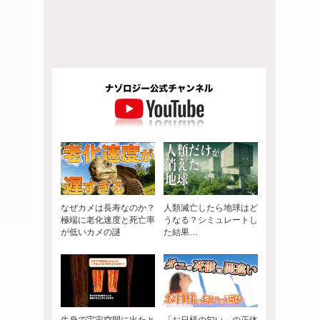
なぜカメは長寿なのか？
人類滅亡したら地球はど
極端に老化速度と死亡率
うなる？シミュレートし
が低いカメの謎
た結果…
生身で宇宙空間に出たと
「お日様の匂い」の正体