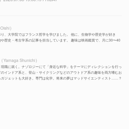
 Oishi
移り、大学院ではフランス哲学を学びました。 他に、生物学や歴史学が好き
や歴史・考古学系の記事を担当しています。 趣味は映画鑑賞で、月に30〜40
ち
Yamaga Shunichi
、現職に就く。ナゾロジーにて「身近な科学」をテーマにディレクションを行っ
どのインドア系と、登山・サイクリングなどのアウトドア系の趣味を両方嗜むお
るガジェットも大好き。専門は化学。将来の夢はマッドサイエンティスト……？