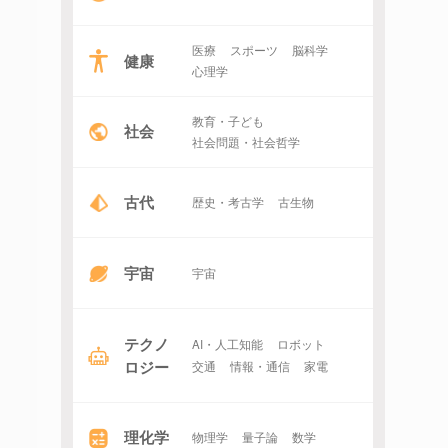
医療
スポーツ
脳科学
健康
心理学
教育・子ども
社会
社会問題・社会哲学
古代
歴史・考古学
古生物
宇宙
宇宙
テクノ
AI・人工知能
ロボット
ロジー
交通
情報・通信
家電
理化学
物理学
量子論
数学