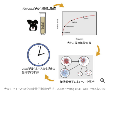
犬からヒトへの老化の定量的翻訳の手法。/Credit:Wang et al., Cell Press,(2020）