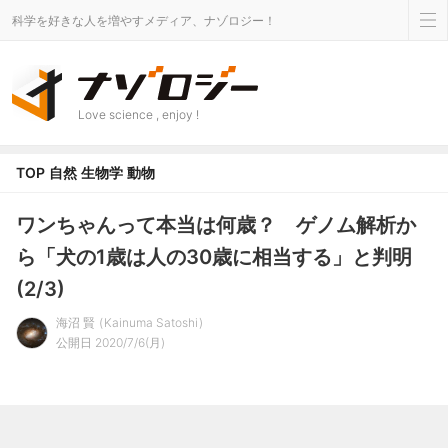
科学を好きな人を増やすメディア、ナゾロジー！
Love science , enjoy !
TOP
自然
生物学
動物
ワンちゃんって本当は何歳？ ゲノム解析か
ら「犬の1歳は人の30歳に相当する」と判明
(2/3)
海沼 賢
Kainuma Satoshi
公開日 2020/7/6(月)