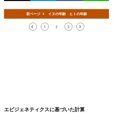
前ページ
イヌの年齢 ヒトの年齢
<
1
2
3
>
エピジェネティクスに基づいた計算