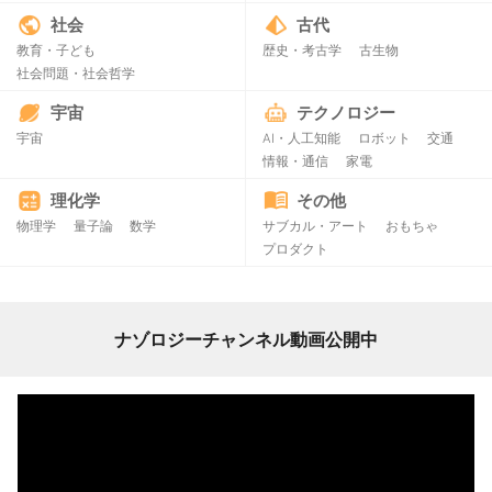
社会
古代
教育・子ども
歴史・考古学
古生物
社会問題・社会哲学
宇宙
テクノロジー
宇宙
AI・人工知能
ロボット
交通
情報・通信
家電
理化学
その他
物理学
量子論
数学
サブカル・アート
おもちゃ
プロダクト
ナゾロジーチャンネル動画公開中