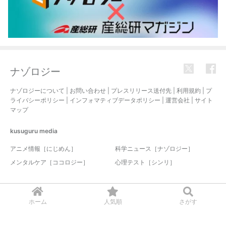
ナゾロジー
ナゾロジーについて
|
お問い合わせ
|
プレスリリース送付先
|
利用規約
|
プ
ライバシーポリシー
|
インフォマティブデータポリシー
|
運営会社
|
サイト
マップ
kusuguru
media
アニメ情報［にじめん］
科学ニュース［ナゾロジー］
メンタルケア［ココロジー］
心理テスト［シンリ］
© 2017-2026 nazology. all rights reserved.
ホーム
人気順
さがす