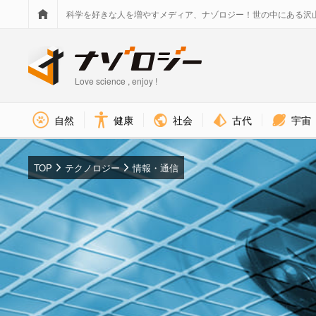
科学を好きな人を増やすメディア、ナゾロジー！世の中にある沢
Love science , enjoy !
社会
古代
宇宙
自然
健康
TOP
テクノロジー
情報・通信