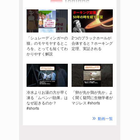
「シュレーディンガーの
2つのブラックホールが
猫」のモヤモヤするとこ
合体すると？ホーキング
ろを、とっても短くてわ
定理、実証される
かりやすく解説
冷水よりお湯の方が早く
「卵が先か鶏が先か」よ
凍る「ムペンバ効果」は
く聞く疑問に生物学者が
なぜ起きるのか？
マジレス #shorts
#shorts
動画一覧