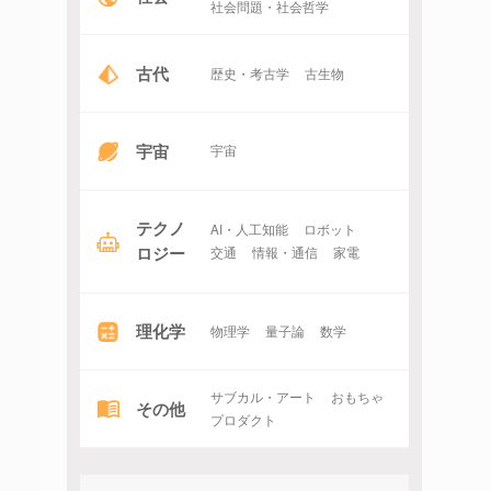
社会問題・社会哲学
古代
歴史・考古学
古生物
宇宙
宇宙
テクノ
AI・人工知能
ロボット
ロジー
交通
情報・通信
家電
理化学
物理学
量子論
数学
サブカル・アート
おもちゃ
その他
プロダクト