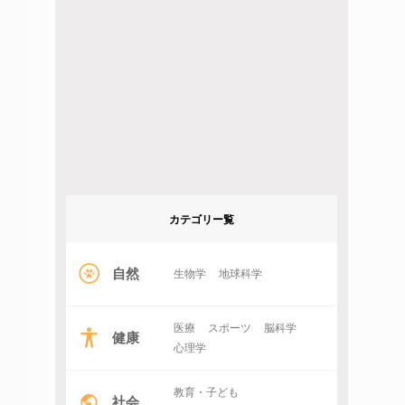
カテゴリー覧
自然
生物学
地球科学
医療
スポーツ
脳科学
健康
心理学
教育・子ども
社会