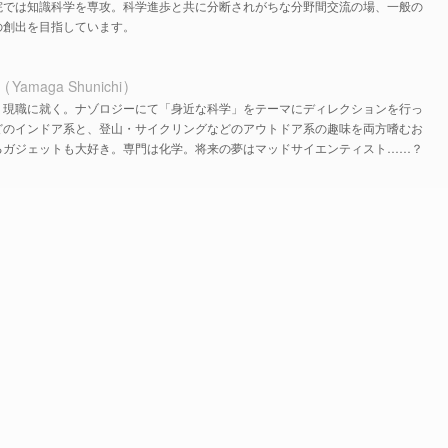
院では知識科学を専攻。科学進歩と共に分断されがちな分野間交流の場、一般の
の創出を目指しています。
ち
Yamaga Shunichi
、現職に就く。ナゾロジーにて「身近な科学」をテーマにディレクションを行っ
どのインドア系と、登山・サイクリングなどのアウトドア系の趣味を両方嗜むお
るガジェットも大好き。専門は化学。将来の夢はマッドサイエンティスト……？