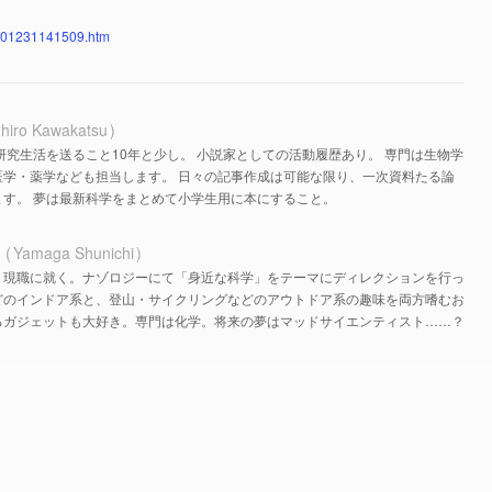
/201231141509.htm
hiro Kawakatsu
研究生活を送ること10年と少し。 小説家としての活動履歴あり。 専門は生物学
医学・薬学なども担当します。 日々の記事作成は可能な限り、一次資料たる論
す。 夢は最新科学をまとめて小学生用に本にすること。
ち
Yamaga Shunichi
、現職に就く。ナゾロジーにて「身近な科学」をテーマにディレクションを行っ
どのインドア系と、登山・サイクリングなどのアウトドア系の趣味を両方嗜むお
るガジェットも大好き。専門は化学。将来の夢はマッドサイエンティスト……？