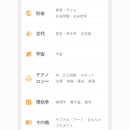
教育・子ども
社会
社会問題・社会哲学
古代
歴史・考古学
古生物
宇宙
宇宙
テクノ
AI・人工知能
ロボット
ロジー
交通
情報・通信
家電
理化学
物理学
量子論
数学
サブカル・アート
おもちゃ
その他
プロダクト