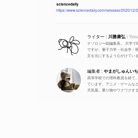
sciencedaily
https://www.sciencedaily.com/releases/2020/12
川勝康弘
Yasu
ナゾロジー副編集長。 大学で
ですが、量子力学・社会学・
文を元にするよう心がけていま
やまがしゅんい
高等学校での理科教員を経て
ています。アニメ・ゲームな
天気屋。乗り物やワクワクす