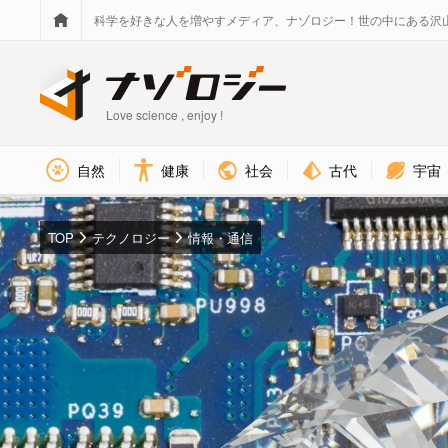
科学を好きな人を増やすメディア、ナゾロジー！世の中にある沢
Love science , enjoy !
社会
古代
宇宙
自然
健康
TOP
テクノロジー
情報・通信