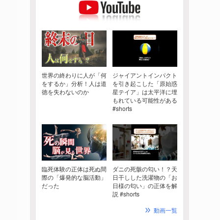
世界の終わりに人が「何
ジャイアントインパクト
をするか」分析！人は道
を引き起こした「原始惑
徳を失わないのか
星テイア」は太平洋に埋
もれている可能性がある
#shorts
臨死体験の正体は死ぬ間
ダニの死骸の匂い！？天
際の「爆発的な脳活動」
日干しした洗濯物の「お
だった
日様の匂い」の正体を解
説 #shorts
動画一覧