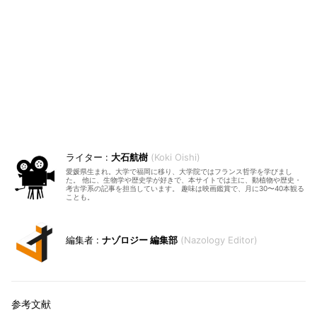
大石航樹
Koki Oishi
愛媛県生まれ。大学で福岡に移り、大学院ではフランス哲学を学びまし
た。 他に、生物学や歴史学が好きで、本サイトでは主に、動植物や歴史・
考古学系の記事を担当しています。 趣味は映画鑑賞で、月に30〜40本観る
ことも。
ナゾロジー 編集部
Nazology Editor