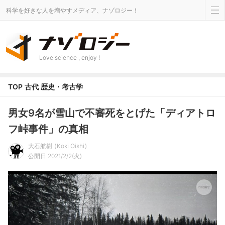
科学を好きな人を増やすメディア、ナゾロジー！
Love science , enjoy !
TOP
古代
歴史・考古学
男女9名が雪山で不審死をとげた「ディアトロ
フ峠事件」の真相
大石航樹
Koki Oishi
公開日 2021/2/2(火)