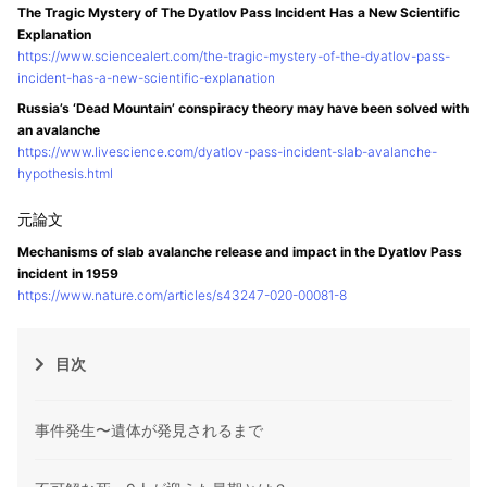
The Tragic Mystery of The Dyatlov Pass Incident Has a New Scientific
Explanation
https://www.sciencealert.com/the-tragic-mystery-of-the-dyatlov-pass-
incident-has-a-new-scientific-explanation
Russia’s ‘Dead Mountain’ conspiracy theory may have been solved with
an avalanche
https://www.livescience.com/dyatlov-pass-incident-slab-avalanche-
hypothesis.html
Mechanisms of slab avalanche release and impact in the Dyatlov Pass
incident in 1959
https://www.nature.com/articles/s43247-020-00081-8
目次
事件発生〜遺体が発見されるまで