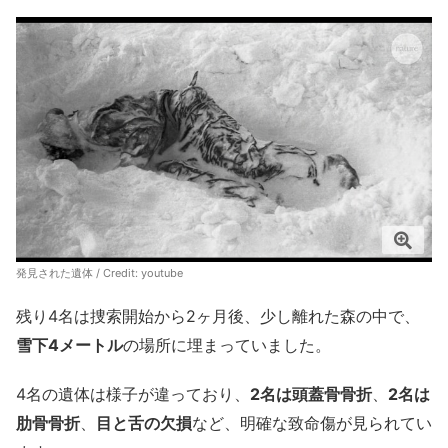
発見された遺体 / Credit:
youtube
残り4名は捜索開始から2ヶ月後、少し離れた森の中で、
雪下4メートル
の場所に埋まっていました。
4名の遺体は様子が違っており、
2名は頭蓋骨骨折
、
2名は
肋骨骨折
、
目と舌の欠損
など、明確な致命傷が見られてい