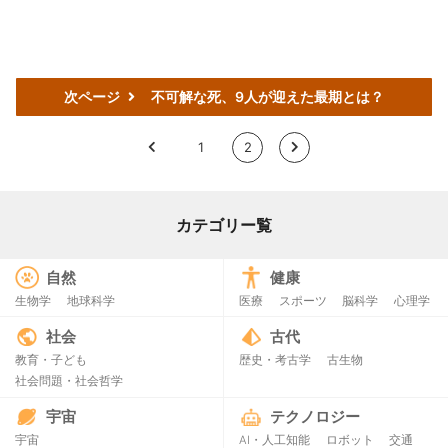
次ページ
不可解な死、9人が迎えた最期とは？
<
1
2
>
カテゴリー覧
自然
健康
生物学
地球科学
医療
スポーツ
脳科学
心理学
社会
古代
教育・子ども
歴史・考古学
古生物
社会問題・社会哲学
宇宙
テクノロジー
宇宙
AI・人工知能
ロボット
交通