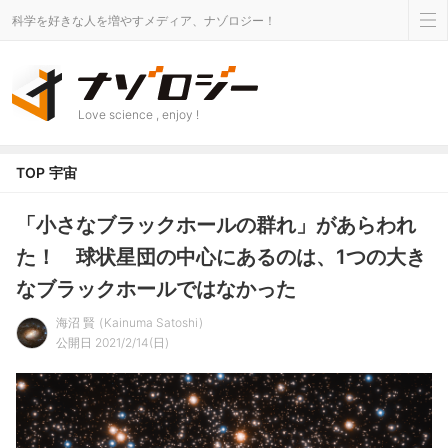
科学を好きな人を増やすメディア、ナゾロジー！
Love science , enjoy !
TOP
宇宙
「小さなブラックホールの群れ」があらわれ
た！ 球状星団の中心にあるのは、1つの大き
なブラックホールではなかった
海沼 賢
Kainuma Satoshi
公開日 2021/2/14(日)