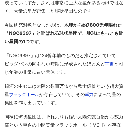
映っていますが、あれは非常に巨大な星があるわけではな
く、大量の星が密集した球状星団なのです。
今回研究対象となったのは、
地球から約7800光年離れた
「NGC6397」と呼ばれる球状星団で、地球にもっとも近
い星団の1つ
です。
「NGC6397」は134億年前のものだと推定されていて、
ビッグバンの間もない時期に形成されたほとんど
と同
宇宙
じ年齢の非常に古い天体です。
銀河の中心には太陽の数百万倍から数十億倍という超大質
量
が存在していて、その
によって星の
ブラックホール
重力
集団を作り出しています。
同様に球状星団は、それよりも軽い太陽の数百倍から数万
倍という重さの中間質量ブラックホール（IMBH）が存在