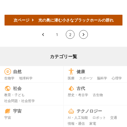
次ページ
光の奥に潜む小さなブラックホールの群れ
<
1
2
>
カテゴリー覧
自然
健康
生物学
地球科学
医療
スポーツ
脳科学
心理学
社会
古代
教育・子ども
歴史・考古学
古生物
社会問題・社会哲学
宇宙
テクノロジー
宇宙
AI・人工知能
ロボット
交通
情報・通信
家電