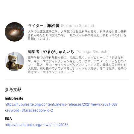
海沼 賢
Kainuma Satoshi
大学では電気電子工学、大学院では知識科学を専攻。科学進歩と共に分断
されがちな分野間交流の場、一般の人々が科学知識とふれあう場の創出を
目指しています。
やまがしゅんいち
Yamaga Shunichi
高等学校での理科教員を経て、現職に就く。ナゾロジーにて「身近な科
学」をテーマにディレクションを行っています。アニメ・ゲームなどのイ
ンドア系と、登山・サイクリングなどのアウトドア系の趣味を両方嗜むお
天気屋。乗り物やワクワクするガジェットも大好き。専門は化学。将来の
夢はマッドサイエンティスト……？
hubblesite
https://hubblesite.org/contents/news-releases/2021/news-2021-08?
keyword=Stars#section-id-2
ESA
https://esahubble.org/news/heic2103/