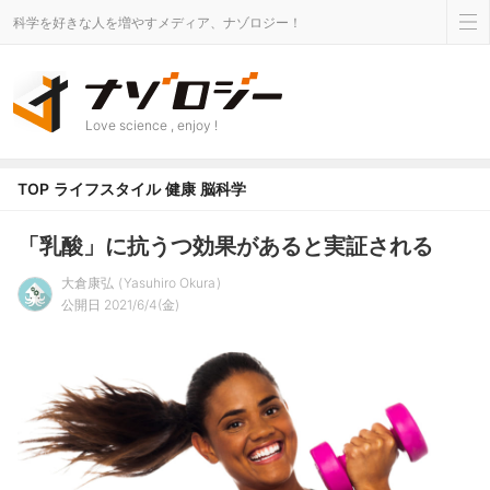
科学を好きな人を増やすメディア、ナゾロジー！
Love science , enjoy !
TOP
ライフスタイル
健康
脳科学
「乳酸」に抗うつ効果があると実証される
大倉康弘
Yasuhiro Okura
公開日 2021/6/4(金)