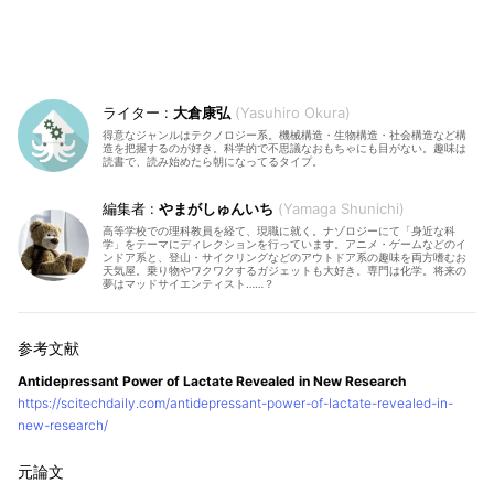
大倉康弘
Yasuhiro Okura
得意なジャンルはテクノロジー系。機械構造・生物構造・社会構造など構
造を把握するのが好き。科学的で不思議なおもちゃにも目がない。趣味は
読書で、読み始めたら朝になってるタイプ。
やまがしゅんいち
Yamaga Shunichi
高等学校での理科教員を経て、現職に就く。ナゾロジーにて「身近な科
学」をテーマにディレクションを行っています。アニメ・ゲームなどのイ
ンドア系と、登山・サイクリングなどのアウトドア系の趣味を両方嗜むお
天気屋。乗り物やワクワクするガジェットも大好き。専門は化学。将来の
夢はマッドサイエンティスト……？
Antidepressant Power of Lactate Revealed in New Research
https://scitechdaily.com/antidepressant-power-of-lactate-revealed-in-
new-research/