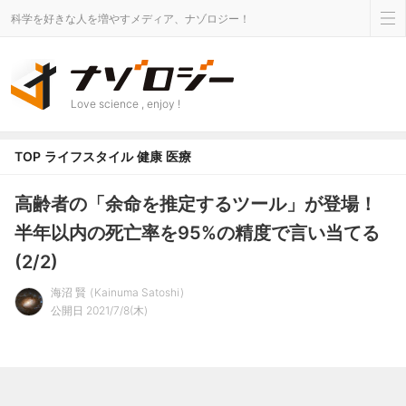
科学を好きな人を増やすメディア、ナゾロジー！
Love science , enjoy !
TOP
ライフスタイル
健康
医療
高齢者の「余命を推定するツール」が登場！
半年以内の死亡率を95%の精度で言い当てる
(2/2)
海沼 賢
Kainuma Satoshi
公開日 2021/7/8(木)