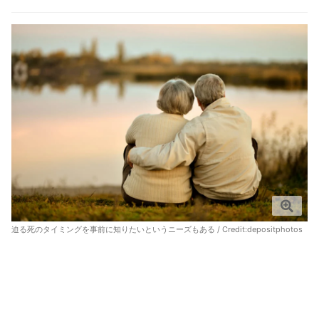
迫る死のタイミングを事前に知りたいというニーズもある / Credit:depositphotos