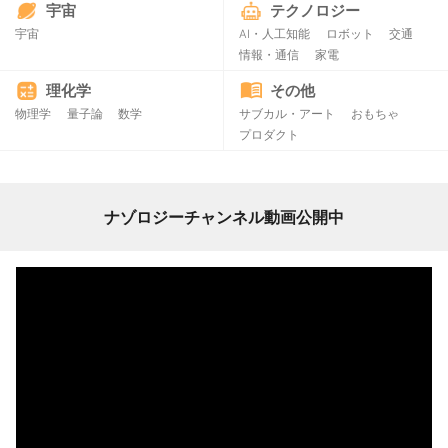
宇宙
テクノロジー
宇宙
AI・人工知能
ロボット
交通
情報・通信
家電
理化学
その他
物理学
量子論
数学
サブカル・アート
おもちゃ
プロダクト
ナゾロジーチャンネル動画公開中