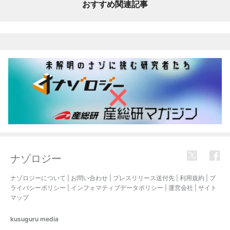
おすすめ関連記事
ナゾロジー
ナゾロジーについて
|
お問い合わせ
|
プレスリリース送付先
|
利用規約
|
プ
ライバシーポリシー
|
インフォマティブデータポリシー
|
運営会社
|
サイト
マップ
kusuguru
media