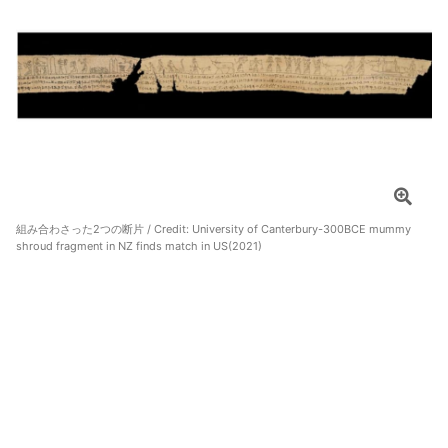
組み合わさった2つの断片 / Credit:
University of Canterbury-300BCE mummy
shroud fragment in NZ finds match in US(2021)