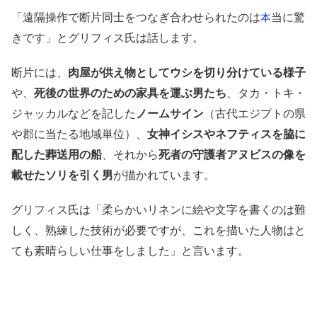
「遠隔操作で断片同士をつなぎ合わせられたのは
当に驚
本
きです」とグリフィス氏は話します。
断片には、
肉屋が供え物としてウシを切り分けている様子
や、
死後の世界のための家具を運ぶ男たち
、タカ・トキ・
ジャッカルなどを記した
ノームサイン
（古代エジプトの県
や郡に当たる地域単位）、
女神イシスやネフティスを脇に
配した葬送用の船
、それから
死者の守護者アヌビスの像を
載せたソリを引く男
が描かれています。
グリフィス氏は「柔らかいリネンに絵や文字を書くのは難
しく、熟練した技術が必要ですが、これを描いた人物はと
ても素晴らしい仕事をしました」と言います。