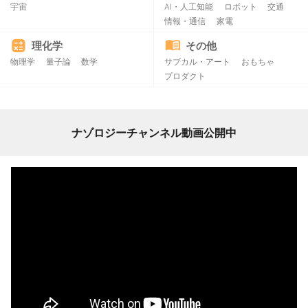
宇宙
AI・人工知能
ロボット
交通
情報・通信
家電
理化学
その他
物理学
量子論
数学
サブカル・アート
おもちゃ
プロダクト
ナゾロジーチャンネル動画公開中