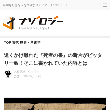
科学を好きな人を増やすメディア、ナゾロジー！
Love science , enjoy !
TOP
古代
歴史・考古学
遠くかけ離れた『死者の書』の断片がピッタ
リ一致！そこに書かれていた内容とは
大石航樹
Koki Oishi
公開日 2021/7/15(木)