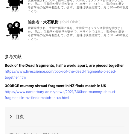
愛媛県生まれ。大学で福岡に移り、大学院ではフランス哲学を学びまし
た。 他に、生物学や歴史学が好きで、本サイトでは主に、動植物や歴史・
考古学系の記事を担当しています。 趣味は映画鑑賞で、月に30〜40本観る
ことも。
大石航樹
Koki Oishi
愛媛県生まれ。大学で福岡に移り、大学院ではフランス哲学を学びまし
た。 他に、生物学や歴史学が好きで、本サイトでは主に、動植物や歴史・
考古学系の記事を担当しています。 趣味は映画鑑賞で、月に30〜40本観る
ことも。
Book of the Dead fragments, half a world apart, are pieced together
https://www.livescience.com/book-of-the-dead-fragments-pieced-
together.html
300BCE mummy shroud fragment in NZ finds match in US
https://www.canterbury.ac.nz/news/2021/300bce-mummy-shroud-
fragment-in-nz-finds-match-in-us.html
目次