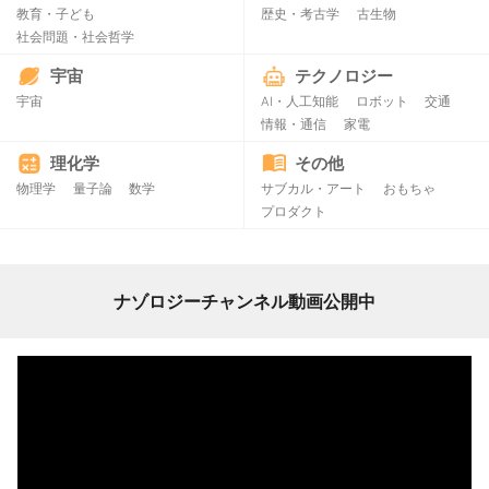
教育・子ども
歴史・考古学
古生物
社会問題・社会哲学
宇宙
テクノロジー
宇宙
AI・人工知能
ロボット
交通
情報・通信
家電
理化学
その他
物理学
量子論
数学
サブカル・アート
おもちゃ
プロダクト
ナゾロジーチャンネル動画公開中