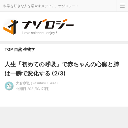
科学を好きな人を増やすメディア、ナゾロジー！
Love science , enjoy !
TOP
自然
生物学
人生「初めての呼吸」で赤ちゃんの心臓と肺
は一瞬で変化する (2/3)
大倉康弘
Yasuhiro Okura
公開日 2021/10/17(日)