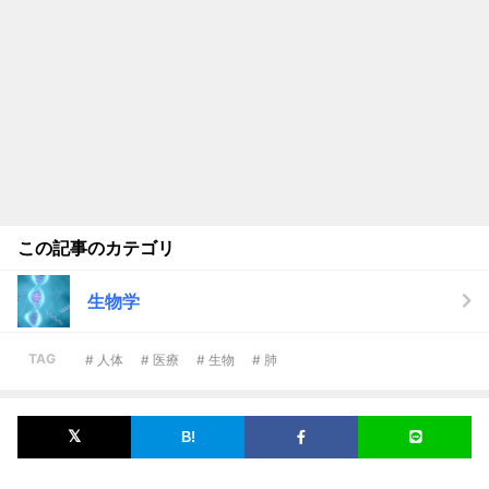
この記事のカテゴリ
生物学
TAG
# 人体
# 医療
# 生物
# 肺