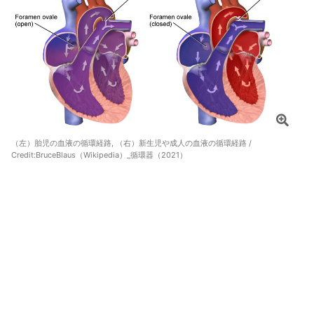
（左）胎児の血液の循環経路, （右）新生児や成人の血液の循環経路 /
Credit:
BruceBlaus（Wikipedia）_循環器（2021）