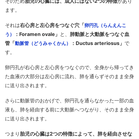
そのため
胎児の心臓には、成人にはない2つの特徴
があり
ます。
それは
右心房と左心房をつなぐ穴「
卵円孔（らんえんこ
：Foramen ovale」
と、
肺動脈と大動脈をつなぐ血
う）
管「
：Ductus arteriosus」
で
動脈管（どうみゃくかん）
す。
卵円孔が右心房と左心房をつなぐので、全身から帰ってき
た血液の大部分は左心房に流れ、肺を通らずそのまま全身
に送り出されます。
さらに動脈管のおかげで、卵円孔を通らなかった一部の血
液も、肺を経由する前に大動脈へつながり、そのまま全身
に送り出されます。
つまり
胎児の心臓は2つの特徴によって、肺を経由させな