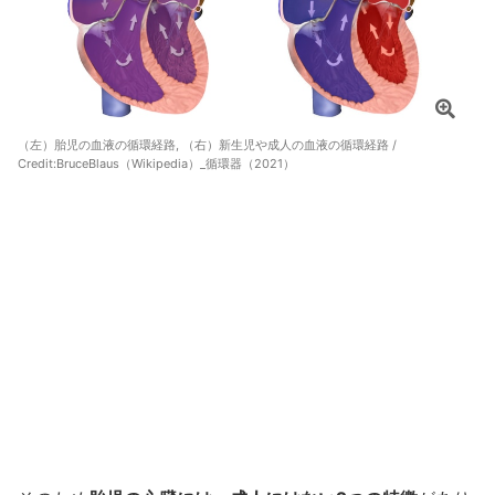
（左）胎児の血液の循環経路, （右）新生児や成人の血液の循環経路 /
Credit:
BruceBlaus（Wikipedia）_循環器（2021）