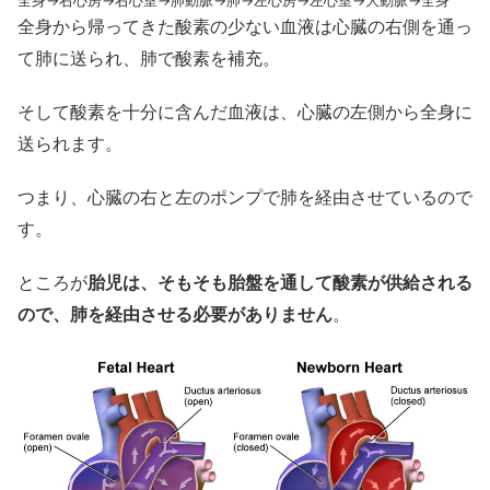
全身→右心房→右心室→肺動脈→肺→左心房→左心室→大動脈→全身
全身から帰ってきた酸素の少ない血液は心臓の右側を通っ
て肺に送られ、肺で酸素を補充。
そして酸素を十分に含んだ血液は、心臓の左側から全身に
送られます。
つまり、心臓の右と左のポンプで肺を経由させているので
す。
ところが
胎児は、そもそも胎盤を通して酸素が供給される
ので、肺を経由させる必要がありません
。