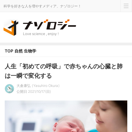
科学を好きな人を増やすメディア、ナゾロジー！
Love science , enjoy !
TOP
自然
生物学
人生「初めての呼吸」で赤ちゃんの心臓と肺
は一瞬で変化する
大倉康弘
Yasuhiro Okura
公開日 2021/10/17(日)