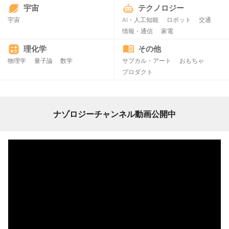
宇宙
テクノロジー
宇宙
AI・人工知能
ロボット
交通
情報・通信
家電
理化学
その他
物理学
量子論
数学
サブカル・アート
おもちゃ
プロダクト
ナゾロジーチャンネル動画公開中