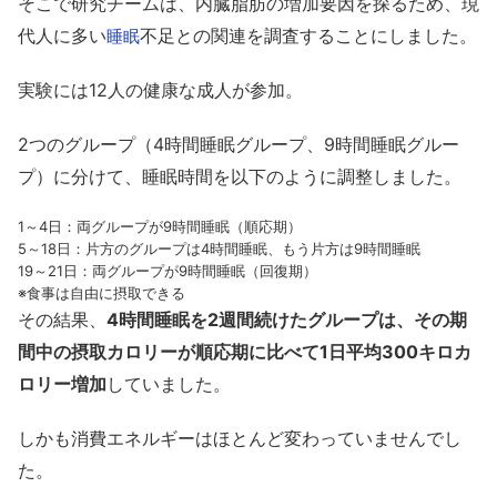
そこで研究チームは、内臓脂肪の増加要因を探るため、現
代人に多い
不足との関連を調査することにしました。
睡眠
実験には12人の健康な成人が参加。
2つのグループ（4時間睡眠グループ、9時間睡眠グルー
プ）に分けて、睡眠時間を以下のように調整しました。
1～4日：両グループが9時間睡眠（順応期）
5～18日：片方のグループは4時間睡眠、もう片方は9時間睡眠
19～21日：両グループが9時間睡眠（回復期）
※食事は自由に摂取できる
その結果、
4時間睡眠を2週間続けたグループは、その期
間中の摂取カロリーが順応期に比べて1日平均300キロカ
ロリー増加
していました。
しかも消費エネルギーはほとんど変わっていませんでし
た。