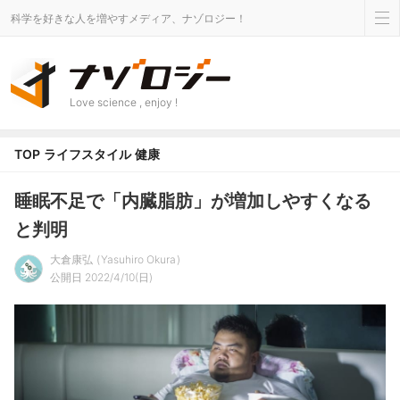
科学を好きな人を増やすメディア、ナゾロジー！
Love science , enjoy !
TOP
ライフスタイル
健康
睡眠不足で「内臓脂肪」が増加しやすくなる
と判明
大倉康弘
Yasuhiro Okura
公開日 2022/4/10(日)