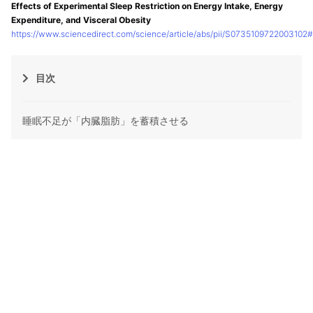
Effects of Experimental Sleep Restriction on Energy Intake, Energy
Expenditure, and Visceral Obesity
https://www.sciencedirect.com/science/article/abs/pii/S0735109722003102#
目次
睡眠不足が「内臓脂肪」を蓄積させる