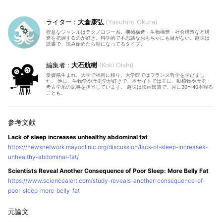
大倉康弘
Yasuhiro Okura
得意なジャンルはテクノロジー系。機械構造・生物構造・社会構造など構
造を把握するのが好き。科学的で不思議なおもちゃにも目がない。趣味は
読書で、読み始めたら朝になってるタイプ。
大石航樹
Koki Oishi
愛媛県生まれ。大学で福岡に移り、大学院ではフランス哲学を学びまし
た。 他に、生物学や歴史学が好きで、本サイトでは主に、動植物や歴史・
考古学系の記事を担当しています。 趣味は映画鑑賞で、月に30〜40本観る
ことも。
Lack of sleep increases unhealthy abdominal fat
https://newsnetwork.mayoclinic.org/discussion/lack-of-sleep-increases-
unhealthy-abdominal-fat/
Scientists Reveal Another Consequence of Poor Sleep: More Belly Fat
https://www.sciencealert.com/study-reveals-another-consequence-of-
poor-sleep-more-belly-fat