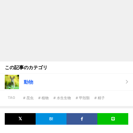
この記事のカテゴリ
動物
TAG
# 昆虫
# 植物
# 水生生物
# 甲殻類
# 精子