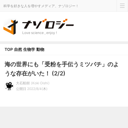
科学を好きな人を増やすメディア、ナゾロジー！
Love science , enjoy !
TOP
自然
生物学
動物
海の世界にも「受粉を手伝うミツバチ」のよ
うな存在がいた！ (2/2)
大石航樹
Koki Oishi
公開日 2022/8/4(木)