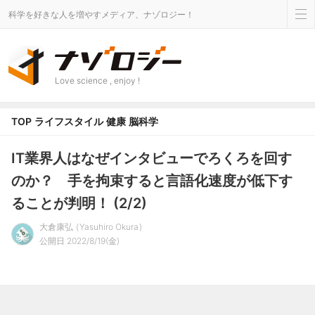
科学を好きな人を増やすメディア、ナゾロジー！
Love science , enjoy !
TOP
ライフスタイル
健康
脳科学
IT業界人はなぜインタビューでろくろを回す
のか？ 手を拘束すると言語化速度が低下す
ることが判明！ (2/2)
大倉康弘
Yasuhiro Okura
公開日 2022/8/19(金)