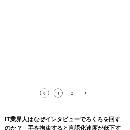
<
1
2
>
IT業界人はなぜインタビューでろくろを回す
のか？ 手を拘束すると言語化速度が低下す