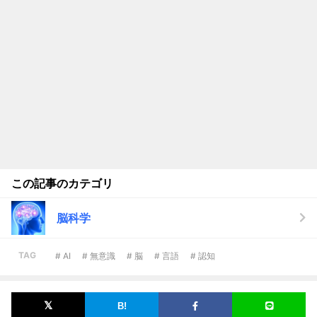
この記事のカテゴリ
脳科学
TAG
# AI
# 無意識
# 脳
# 言語
# 認知