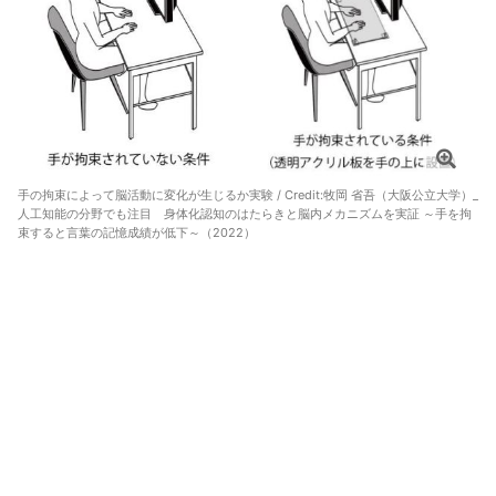
手の拘束によって脳活動に変化が生じるか実験 / Credit:
牧岡 省吾（大阪公立大学）_
人工知能の分野でも注目 身体化認知のはたらきと脳内メカニズムを実証 ～手を拘
束すると言葉の記憶成績が低下～（2022）