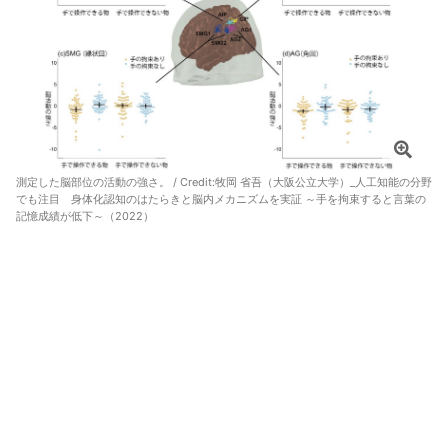
測定した脳部位の活動の強さ。 / Credit:
牧岡 省吾（大阪公立大学）_人工知能の分野
でも注目 身体化認知のはたらきと脳内メカニズムを実証 ～手を拘束すると言葉の
記憶成績が低下～（2022）