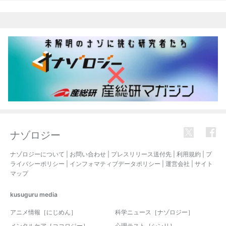
ナゾロジー
ナゾロジーについて
|
お問い合わせ
|
プレスリリース送付先
|
利用規約
|
プ
ライバシーポリシー
|
インフォマティブデータポリシー
|
運営会社
|
サイト
マップ
kusuguru
media
アニメ情報［にじめん］
科学ニュース［ナゾロジー］
メンタルケア［ココロジー］
心理テスト［シンリ］