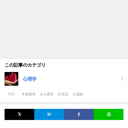
この記事のカテゴリ
心理学
TAG
# 創造性
# 心理学
# 生活
# 認知