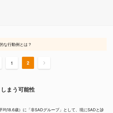
的な行動例とは？
1
2
>
てしまう可能性
均18.6歳）に「非SADグループ」として、現にSADと診