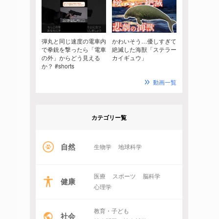
弾丸と同じ速度の電車内
かわいそう…優しすぎて
で拳銃を撃ったら「電車
絶滅した海獣「ステラー
の外」からどう見える
カイギュウ」
か？ #shorts
動画一覧
カテゴリー覧
自然
生物学
地球科学
医療
スポーツ
脳科学
健康
心理学
教育・子ども
社会