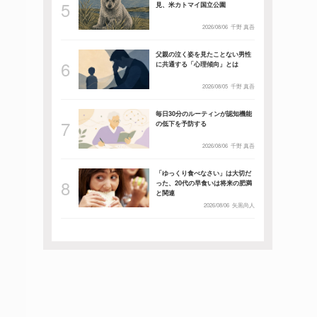
見、米カトマイ国立公園
2026/08/06
千野 真吾
父親の泣く姿を見たことない男性
に共通する「心理傾向」とは
2026/08/05
千野 真吾
毎日30分のルーティンが認知機能
の低下を予防する
2026/08/06
千野 真吾
「ゆっくり食べなさい」は大切だ
った、20代の早食いは将来の肥満
と関連
2026/08/06
矢黒尚人