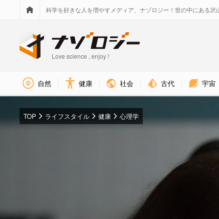
科学を好きな人を増やすメディア、ナゾロジー！世の中にある沢
Love science , enjoy !
社会
古代
宇宙
自然
健康
TOP
ライフスタイル
健康
心理学