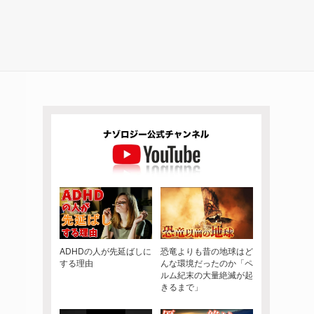
ADHDの人が先延ばしに
恐竜よりも昔の地球はど
する理由
んな環境だったのか「ペ
ルム紀末の大量絶滅が起
きるまで」