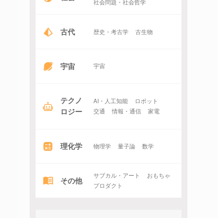
社会問題・社会哲学
古代
歴史・考古学
古生物
宇宙
宇宙
テクノ
AI・人工知能
ロボット
ロジー
交通
情報・通信
家電
理化学
物理学
量子論
数学
サブカル・アート
おもちゃ
その他
プロダクト