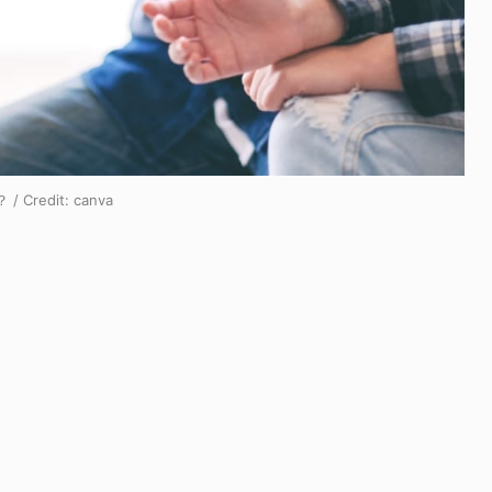
Credit:
canva