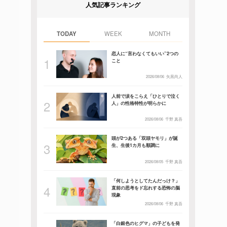
人気記事ランキング
TODAY
WEEK
MONTH
恋人に“言わなくてもいい”2つの
こと
2026/08/06
矢黒尚人
人前で涙をこらえ「ひとりで泣く
人」の性格特性が明らかに
2026/08/06
千野 真吾
頭が2つある「双頭ヤモリ」が誕
生、生後1カ月も順調に
2026/08/05
千野 真吾
「何しようとしてたんだっけ？」
直前の思考をド忘れする恐怖の脳
現象
2026/08/06
千野 真吾
「白銀色のヒグマ」の子どもを発