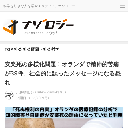
科学を好きな人を増やすメディア、ナゾロジー！
Love science , enjoy !
TOP
社会
社会問題・社会哲学
安楽死の多様化問題！オランダで精神的苦痛
が39件、社会的に誤ったメッセージになる恐
れ
川勝康弘
Yasuhiro Kawakatsu
公開日 2023/7/17(月)