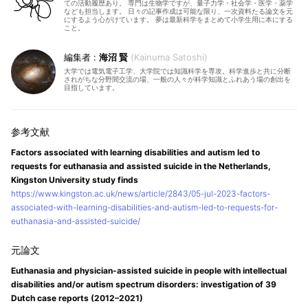
ての活動履歴あり。 専門は生物学ですが、量子力学・社会学・医学・薬学
なども担当します。 日々の記事作成は可能な限り、一次資料たる論文を元
にするよう心がけています。 夢は最新科学をまとめて小学生用に本にする
こと。
海沼 賢
Kainuma Satoshi
大学では電気電子工学、大学院では知識科学を専攻。科学進歩と共に分断
されがちな分野間交流の場、一般の人々が科学知識とふれあう場の創出を
目指しています。
Factors associated with learning disabilities and autism led to
requests for euthanasia and assisted suicide in the Netherlands,
Kingston University study finds
https://www.kingston.ac.uk/news/article/2843/05-jul-2023-factors-
associated-with-learning-disabilities-and-autism-led-to-requests-for-
euthanasia-and-assisted-suicide/
Euthanasia and physician-assisted suicide in people with intellectual
disabilities and/or autism spectrum disorders: investigation of 39
Dutch case reports (2012–2021)