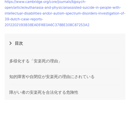
https://www.cambridge.org/core/journals/bjpsych-
open/article/euthanasia-and-physicianassisted-suicide-in-people-with-
intellectual-disabilities-andor-autism-spectrum-disorders-investigation-of-
39-dutch-case-reports-
20122021/93B38EAE616E0A6C378BE308C87253A2
目次
多様化する「安楽死の理由」
知的障害や自閉症が安楽死の理由にされている
障がい者の安楽死を合法化する危険性