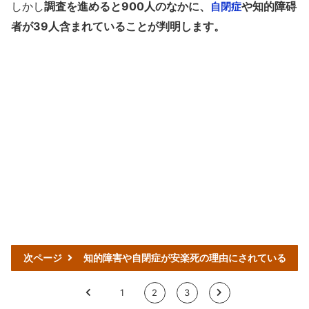
しかし
調査を進めると900人のなかに、
や知的障碍
自閉症
者が39人含まれていることが判明します。
次ページ
知的障害や自閉症が安楽死の理由にされている
<
1
2
3
>