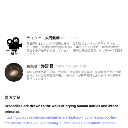
大石航樹
Koki Oishi
愛媛県生まれ。大学で福岡に移り、大学院ではフランス哲学を学びまし
た。 他に、生物学や歴史学が好きで、本サイトでは主に、動植物や歴史・
考古学系の記事を担当しています。 趣味は映画鑑賞で、月に30〜40本観る
ことも。
海沼 賢
Kainuma Satoshi
大学では電気電子工学、大学院では知識科学を専攻。科学進歩と共に分断
されがちな分野間交流の場、一般の人々が科学知識とふれあう場の創出を
目指しています。
Crocodiles are drawn to the wails of crying human babies and infant
primates
https://www.livescience.com/animals/alligators-crocodiles/crocodiles-
are-drawn-to-the-wails-of-crying-human-babies-and-infant-primates