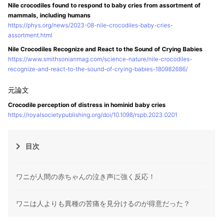
Nile crocodiles found to respond to baby cries from assortment of
mammals, including humans
https://phys.org/news/2023-08-nile-crocodiles-baby-cries-
assortment.html
Nile Crocodiles Recognize and React to the Sound of Crying Babies
https://www.smithsonianmag.com/science-nature/nile-crocodiles-
recognize-and-react-to-the-sound-of-crying-babies-180982686/
Crocodile perception of distress in hominid baby cries
https://royalsocietypublishing.org/doi/10.1098/rspb.2023.0201
目次
ワニが人間の赤ちゃんの泣き声に強く反応！
ワニは人よりも異種の苦痛を見分けるのが得意だった？