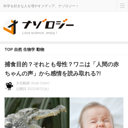
科学を好きな人を増やすメディア、ナゾロジー！
Love science , enjoy !
TOP
自然
生物学
動物
捕食目的？それとも母性？ワニは「人間の赤
ちゃんの声」から感情を読み取れる?!
大石航樹
Koki Oishi
公開日 2023/8/12(土)