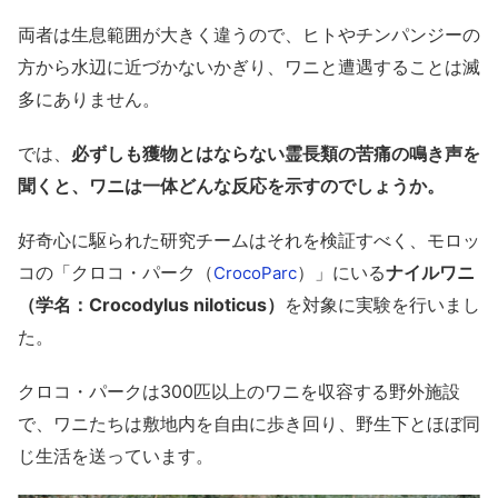
両者は生息範囲が大きく違うので、ヒトやチンパンジーの
方から水辺に近づかないかぎり、ワニと遭遇することは滅
多にありません。
では、
必ずしも獲物とはならない霊長類の苦痛の鳴き声を
聞くと、ワニは一体どんな反応を示すのでしょうか。
好奇心に駆られた研究チームはそれを検証すべく、モロッ
コの「クロコ・パーク（
）」にいる
ナイルワニ
CrocoParc
（学名：Crocodylus niloticus）
を対象に実験を行いまし
た。
クロコ・パークは300匹以上のワニを収容する野外施設
で、ワニたちは敷地内を自由に歩き回り、野生下とほぼ同
じ生活を送っています。