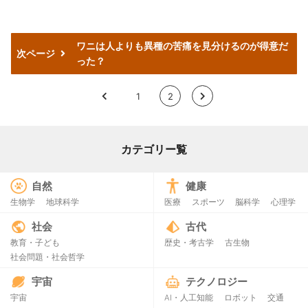
ワニは人よりも異種の苦痛を見分けるのが得意だ
次ページ
った？
<
1
2
>
カテゴリー覧
自然
健康
生物学
地球科学
医療
スポーツ
脳科学
心理学
社会
古代
教育・子ども
歴史・考古学
古生物
社会問題・社会哲学
宇宙
テクノロジー
宇宙
AI・人工知能
ロボット
交通