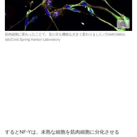
筋肉細胞に変わったことで、見た目も機能も大きく変わりました / Credit:Vakoc
lab/Cold Spring Harbor Laboratory
するとNF-Yは、未熟な細胞を筋肉細胞に分化させる