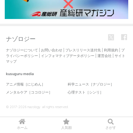
ナゾロジー
ナゾロジーについて
|
お問い合わせ
|
プレスリリース送付先
|
利用規約
|
プ
ライバシーポリシー
|
インフォマティブデータポリシー
|
運営会社
|
サイト
マップ
kusuguru
media
アニメ情報［にじめん］
科学ニュース［ナゾロジー］
メンタルケア［ココロジー］
心理テスト［シンリ］
© 2017-2026 nazology. all rights reserved.
ホーム
人気順
さがす