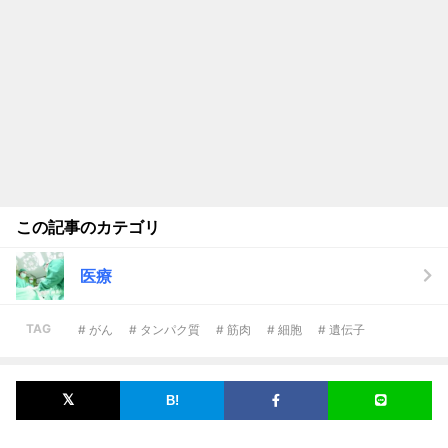
この記事のカテゴリ
医療
TAG
# がん
# タンパク質
# 筋肉
# 細胞
# 遺伝子