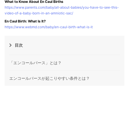
What to Know About En Caul Births
https://www.parents.com/baby/all-about-babies/you-have-to-see-this-
video-of-a-baby-born-in-an-amniotic-sac/
En Caul Birth: What Is It?
https://www.webmd.com/baby/en-caul-birth-what-is-it
目次
「エンコールバース」とは？
エンコールバースが起こりやすい条件とは？