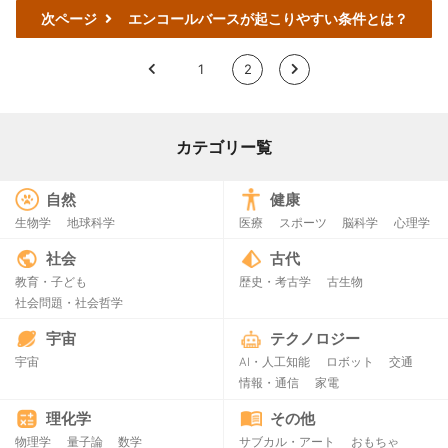
次ページ
エンコールバースが起こりやすい条件とは？
<
1
2
>
カテゴリー覧
自然
健康
生物学
地球科学
医療
スポーツ
脳科学
心理学
社会
古代
教育・子ども
歴史・考古学
古生物
社会問題・社会哲学
宇宙
テクノロジー
宇宙
AI・人工知能
ロボット
交通
情報・通信
家電
理化学
その他
物理学
量子論
数学
サブカル・アート
おもちゃ