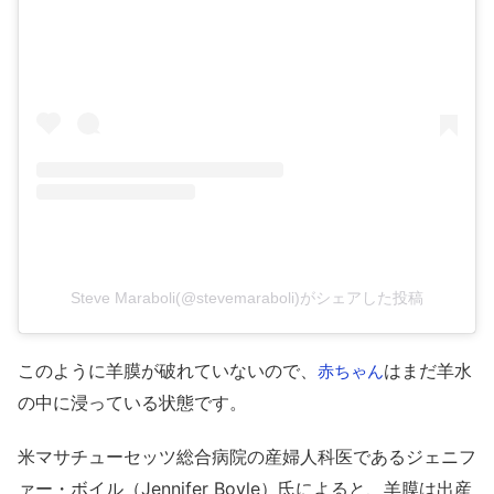
Steve Maraboli(@stevemaraboli)がシェアした投稿
このように羊膜が破れていないので、
はまだ羊水
赤ちゃん
の中に浸っている状態です。
米マサチューセッツ総合病院の産婦人科医であるジェニフ
ァー・ボイル（Jennifer Boyle）氏によると、羊膜は出産