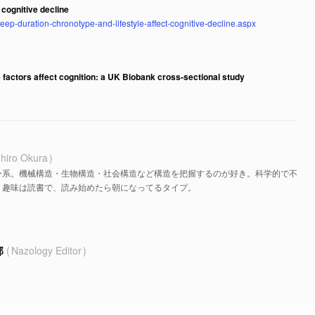
 cognitive decline
p-duration-chronotype-and-lifestyle-affect-cognitive-decline.aspx
e factors affect cognition: a UK Biobank cross-sectional study
hiro Okura
ー系。機械構造・生物構造・社会構造など構造を把握するのが好き。科学的で不
。趣味は読書で、読み始めたら朝になってるタイプ。
部
Nazology Editor