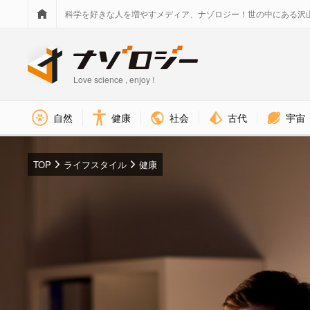
科学を好きな人を増やすメディア、ナゾロジー！世の中にある沢
Love science , enjoy !
社会
古代
宇宙
自然
健康
TOP
ライフスタイル
健康