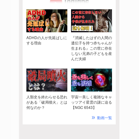
ADHDの人が先延ばしに
『消滅したはずの人間の
する理由
遺伝子を持つ赤ちゃんが
生まれる』この世に存在
しない兄弟の子どもを産
んだ夫婦
人類史を終わらせる恐れ
宇宙一美しく複雑なキャ
がある「破局噴火」とは
ッツアイ星雲の謎に迫る
何なのか？
【NGC 6543】
動画一覧