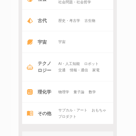
社会問題・社会哲学
古代
歴史・考古学
古生物
宇宙
宇宙
テクノ
AI・人工知能
ロボット
ロジー
交通
情報・通信
家電
理化学
物理学
量子論
数学
サブカル・アート
おもちゃ
その他
プロダクト