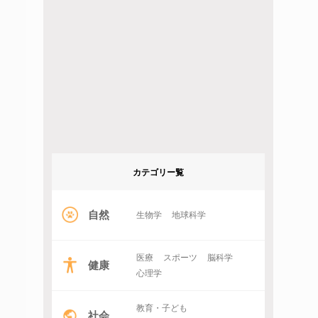
カテゴリー覧
自然
生物学
地球科学
医療
スポーツ
脳科学
健康
心理学
教育・子ども
社会