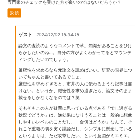
専門家のチェックを受けた方が良いのではないだろうか？
返信
ゲスト
2024/12/02 15:34:15
論文の査読のようなコメントで草。知識があることをひけ
らかしたいのね…。自分の方がよくわかってるとマウンテ
ィングしたいのでしょう。
厳密性を求めるなら元論文を読めばいい。研究の限界につ
いてちゃんと書いてあるでしょ。
厳密性を求めすぎると、市井の人に伝わるような記事は書
けない。というか、厳密性を求め過ぎたら、論文そのまま
載せるしかなくなるのでは？笑
そもそもこの人が疑問に思っている点である「忙し過ぎる
状況でどうか」は、逆効果になりうることは一般的に想像
しやすいレベルのことだし、「合併はどうか」なんて、そ
れこそ重箱の隅を突く議論だし。シンプルに懸念している
というよりは、ただ攻撃したい、という意図がミエミエ。