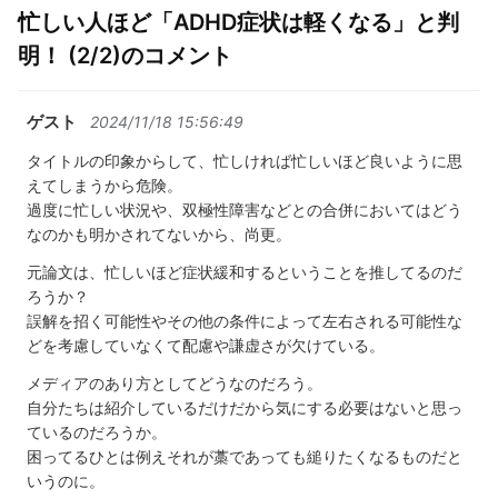
忙しい人ほど「ADHD症状は軽くなる」と判
明！ (2/2)のコメント
ゲスト
2024/11/18 15:56:49
タイトルの印象からして、忙しければ忙しいほど良いように思
えてしまうから危険。
過度に忙しい状況や、双極性障害などとの合併においてはどう
なのかも明かされてないから、尚更。
元論文は、忙しいほど症状緩和するということを推してるのだ
ろうか？
誤解を招く可能性やその他の条件によって左右される可能性な
どを考慮していなくて配慮や謙虚さが欠けている。
メディアのあり方としてどうなのだろう。
自分たちは紹介しているだけだから気にする必要はないと思っ
ているのだろうか。
困ってるひとは例えそれが藁であっても縋りたくなるものだと
いうのに。