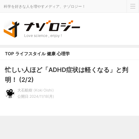
科学を好きな人を増やすメディア、ナゾロジー！
Love science , enjoy !
TOP
ライフスタイル
健康
心理学
忙しい人ほど「ADHD症状は軽くなる」と判
明！ (2/2)
大石航樹
Koki Oishi
公開日 2024/11/18(月)