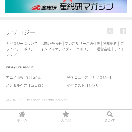
ナゾロジー
ナゾロジーについて
|
お問い合わせ
|
プレスリリース送付先
|
利用規約
|
プ
ライバシーポリシー
|
インフォマティブデータポリシー
|
運営会社
|
サイト
マップ
kusuguru
media
アニメ情報［にじめん］
科学ニュース［ナゾロジー］
メンタルケア［ココロジー］
心理テスト［シンリ］
© 2017-2026 nazology. all rights reserved.
ホーム
人気順
さがす