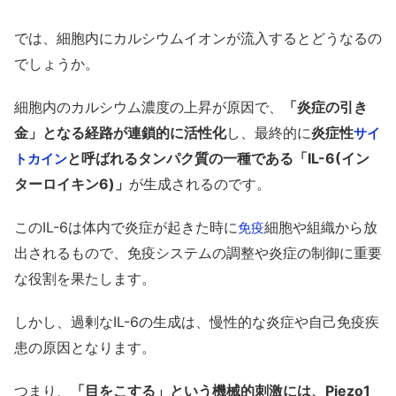
では、細胞内にカルシウムイオンが流入するとどうなるの
でしょうか。
細胞内のカルシウム濃度の上昇が原因で、
「炎症の引き
金」となる経路が連鎖的に活性化
し、最終的に
炎症性
サイ
と呼ばれるタンパク質の一種である「IL-6(イン
トカイン
ターロイキン6)」
が生成されるのです。
このIL-6は体内で炎症が起きた時に
細胞や組織から放
免疫
出されるもので、免疫システムの調整や炎症の制御に重要
な役割を果たします。
しかし、過剰なIL-6の生成は、慢性的な炎症や自己免疫疾
患の原因となります。
つまり、
「目をこする」という機械的刺激には、Piezo1