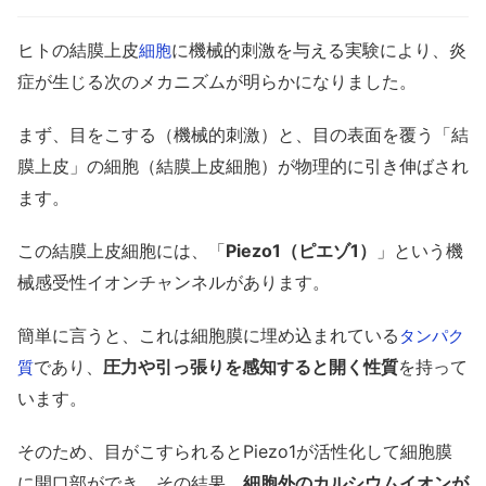
ヒトの結膜上皮
に機械的刺激を与える実験により、炎
細胞
症が生じる次のメカニズムが明らかになりました。
まず、目をこする（機械的刺激）と、目の表面を覆う「結
膜上皮」の細胞（結膜上皮細胞）が物理的に引き伸ばされ
ます。
この結膜上皮細胞には、「
Piezo1（ピエゾ1）
」という機
械感受性イオンチャンネルがあります。
簡単に言うと、これは細胞膜に埋め込まれている
タンパク
であり、
圧力や引っ張りを感知すると開く性質
を持って
質
います。
そのため、目がこすられるとPiezo1が活性化して細胞膜
に開口部ができ、その結果、
細胞外のカルシウムイオンが