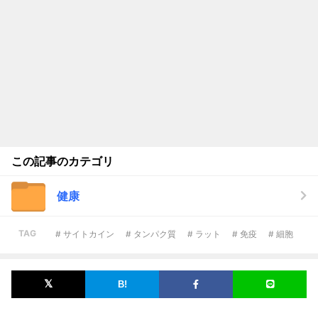
この記事のカテゴリ
健康
TAG
# サイトカイン
# タンパク質
# ラット
# 免疫
# 細胞