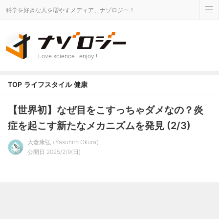
科学を好きな人を増やすメディア、ナゾロジー！
Love science , enjoy !
TOP
ライフスタイル
健康
【世界初】なぜ目をこすっちゃダメなの？炎
症を起こす新たなメカニズムを発見 (2/3)
大倉康弘
Yasuhiro Okura
公開日 2025/2/9(日)