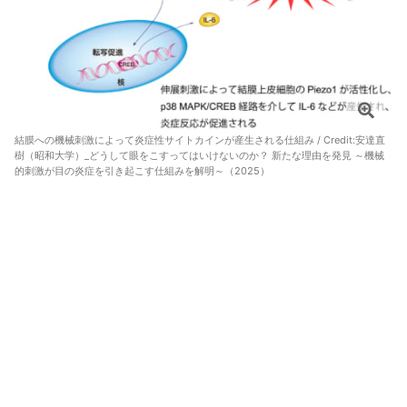
結膜への機械刺激によって炎症性サイトカインが産生される仕組み / Credit:
安達直
樹（昭和大学）_どうして眼をこすってはいけないのか？ 新たな理由を発見 ～機械
的刺激が目の炎症を引き起こす仕組みを解明～（2025）