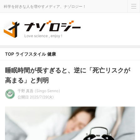
科学を好きな人を増やすメディア、ナゾロジー！
Love science , enjoy !
TOP
ライフスタイル
健康
睡眠時間が長すぎると、逆に「死亡リスクが
高まる」と判明
千野 真吾
Singo Senno
公開日 2025/7/29(火)