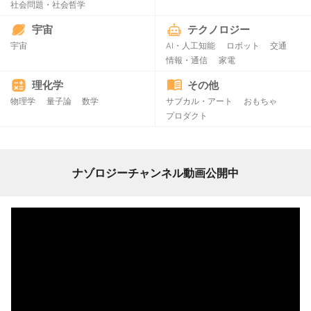
社会問題・社会哲学
宇宙
テクノロジー
宇宙
AI・人工知能
ロボット
交通
情報・通信
家電
理化学
その他
物理学
量子論
数学
サブカル・アート
おもちゃ
プロダクト
ナゾロジーチャンネル動画公開中