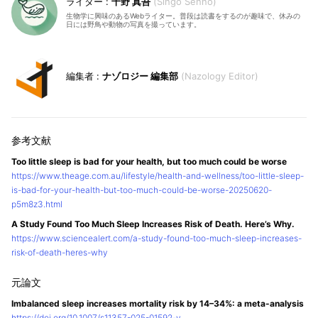
千野 真吾
Singo Senno
生物学に興味のあるWebライター。普段は読書をするのが趣味で、休みの
日には野鳥や動物の写真を撮っています。
ナゾロジー 編集部
Nazology Editor
Too little sleep is bad for your health, but too much could be worse
https://www.theage.com.au/lifestyle/health-and-wellness/too-little-sleep-
is-bad-for-your-health-but-too-much-could-be-worse-20250620-
p5m8z3.html
A Study Found Too Much Sleep Increases Risk of Death. Here’s Why.
https://www.sciencealert.com/a-study-found-too-much-sleep-increases-
risk-of-death-heres-why
Imbalanced sleep increases mortality risk by 14–34%: a meta-analysis
https://doi.org/10.1007/s11357-025-01592-y