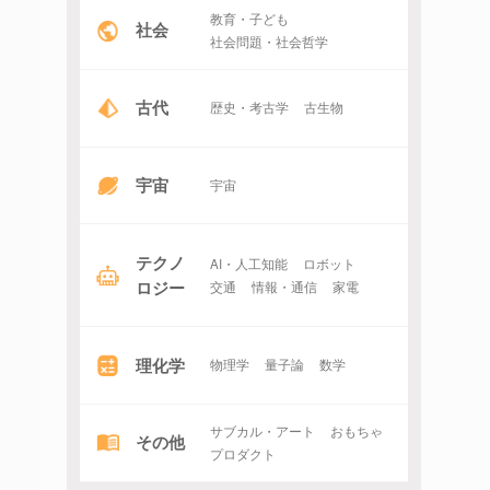
教育・子ども
社会
社会問題・社会哲学
古代
歴史・考古学
古生物
宇宙
宇宙
テクノ
AI・人工知能
ロボット
ロジー
交通
情報・通信
家電
理化学
物理学
量子論
数学
サブカル・アート
おもちゃ
その他
プロダクト