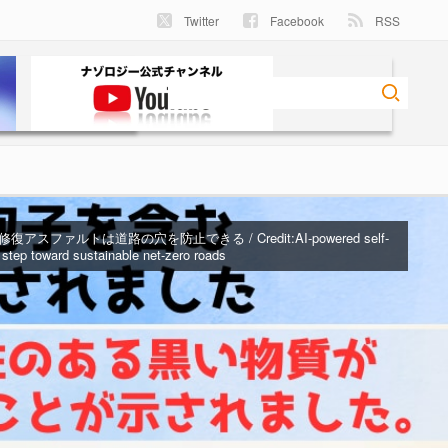
Twitter
Facebook
RSS
復アスファルトは道路の穴を防止できる / Credit:
AI-powered self-
 step toward sustainable net-zero roads