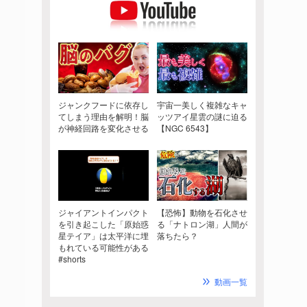
ジャンクフードに依存し
宇宙一美しく複雑なキャ
てしまう理由を解明！脳
ッツアイ星雲の謎に迫る
が神経回路を変化させる
【NGC 6543】
ジャイアントインパクト
【恐怖】動物を石化させ
を引き起こした「原始惑
る「ナトロン湖」人間が
星テイア」は太平洋に埋
落ちたら？
もれている可能性がある
#shorts
動画一覧