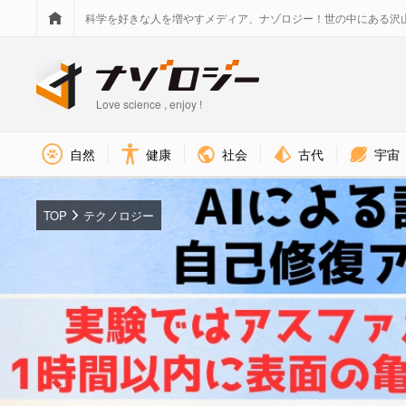
科学を好きな人を増やすメディア、ナゾロジー！世の中にある沢
Love science , enjoy !
社会
古代
宇宙
自然
健康
TOP
テクノロジー