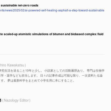
 sustainable net-zero roads
ents/news/2025/02/ai-powered-self-healing-asphalt-a-step-toward-sustainable
te scaled-up atomistic simulations of bitumen and biobased complex fluid
hiro Kawakatsu
研究生活を送ること10年と少し。 小説家としての活動履歴あり。 専門は生物学
医学・薬学なども担当します。 日々の記事作成は可能な限り、一次資料たる論
す。 夢は最新科学をまとめて小学生用に本にすること。
部
Nazology Editor