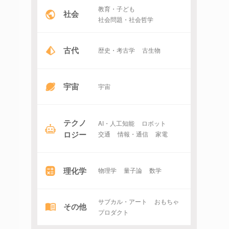
教育・子ども
社会
社会問題・社会哲学
古代
歴史・考古学
古生物
宇宙
宇宙
テクノ
AI・人工知能
ロボット
ロジー
交通
情報・通信
家電
理化学
物理学
量子論
数学
サブカル・アート
おもちゃ
その他
プロダクト