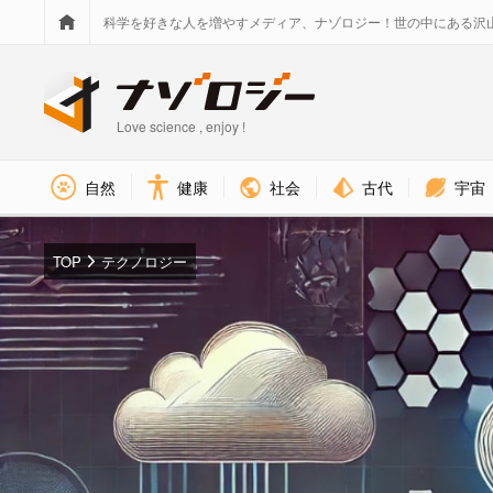
科学を好きな人を増やすメディア、ナゾロジー！世の中にある沢
Love science , enjoy !
社会
古代
宇宙
自然
健康
TOP
テクノロジー