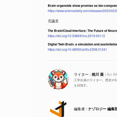
Brain organoids show promise as bio-compute
https://www.sciencedaily.com/releases/2023/02
The Brain/Cloud Interface: The Future of Neuros
https://doi.org/10.3389/fnins.2019.00112
Digital Twin Brain: a simulation and assimilati
https://doi.org/10.48550/arXiv.2308.01241
相川 葵
Aoi A
工学出身のライター。歴史や
を目指す。
ナゾロジー 編集