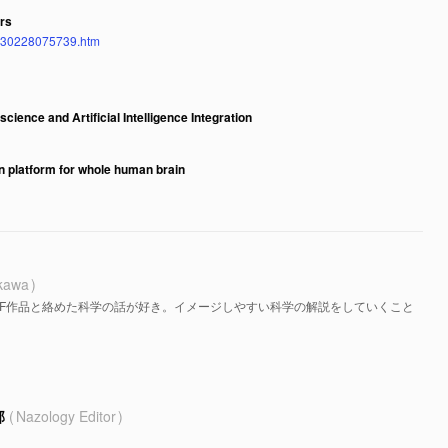
rs
/230228075739.htm
cience and Artificial Intelligence Integration
on platform for whole human brain
ikawa
SF作品と絡めた科学の話が好き。イメージしやすい科学の解説をしていくこと
部
Nazology Editor