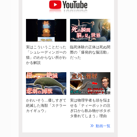
実はこういうことだった
臨死体験の正体は死ぬ間
「シュレーディンガーの
際の「爆発的な脳活動」
猫」のわからない所がわ
だった
かる解説
かわいそう…優しすぎて
実は物理学者も頭を悩ま
絶滅した海獣「ステラー
せる「ティーポットの注
カイギュウ」
ぎ口から飲み物がポタポ
タ垂れてしまう」理由
動画一覧