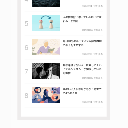
2026/08/04
千野 真吾
人の性格は「思っている以上に変
わる」と判明
2026/08/04
矢黒尚人
毎日30分のルーティンが認知機能
の低下を予防する
2026/08/06
千野 真吾
相手を許せない人、自覚しにくい
「ナルシシズム」が関係している
可能性
2026/08/05
矢黒尚人
頭のいい人がやりがちな「恋愛で
の4つのミス」
2026/08/04
千野 真吾