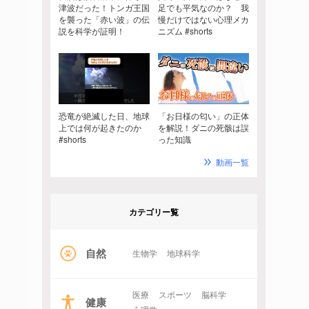
津波だった！トンガ王国
足でも平気なのか？ 我
を襲った「赤い波」の伝
慢だけではない心理メカ
説を科学が証明！
ニズム #shorts
恐竜が絶滅した日、地球
「お日様の匂い」の正体
上では何が起きたのか
を解説！ダニの死骸は誤
#shorts
った知識
動画一覧
カテゴリー覧
自然
生物学
地球科学
医療
スポーツ
脳科学
健康