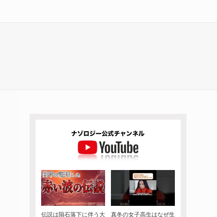
伝説は隕石落下に伴う大
真冬の女子高生はなぜ生