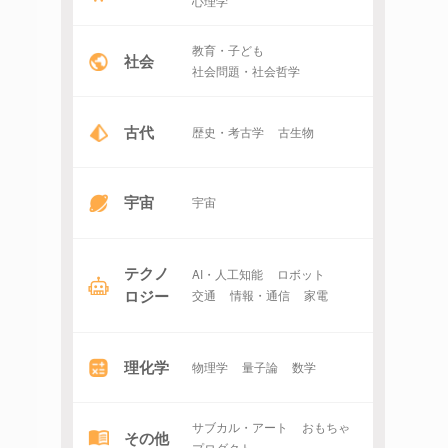
心理学
教育・子ども
社会
社会問題・社会哲学
古代
歴史・考古学
古生物
宇宙
宇宙
テクノ
AI・人工知能
ロボット
ロジー
交通
情報・通信
家電
理化学
物理学
量子論
数学
サブカル・アート
おもちゃ
その他