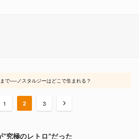
4まで──ノスタルジーはどこで生まれる？
1
2
3
>
が“究極のレトロ”だった