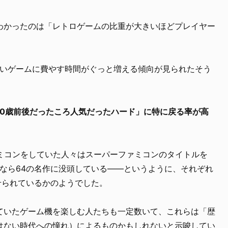
わかったのは「レトロゲームの比重が大きいほどプレイヤー
古いゲームに費やす時間がぐっと増える傾向が見られたそう
10歳前後だったころ人気だったハード」に特に戻る率が高
ァミコンをしていた人々はスーパーファミコンのタイトルを
世代なら64の名作に没頭している――というように、それぞれ
せられているかのようでした。
ていたゲーム機を楽しむ人たちも一定数いて、これらは「歴
はない時代への憧れ）によるものかもしれないと示唆してい