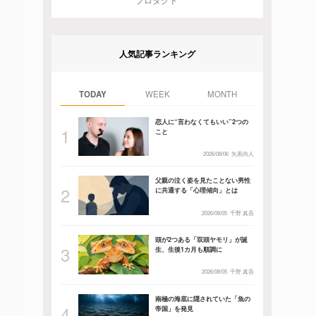
プロダクト
人気記事ランキング
TODAY
WEEK
MONTH
恋人に“言わなくてもいい”2つの
こと
2026/08/06
矢黒尚人
父親の泣く姿を見たことない男性
に共通する「心理傾向」とは
2026/08/05
千野 真吾
頭が2つある「双頭ヤモリ」が誕
生、生後1カ月も順調に
2026/08/05
千野 真吾
南極の海底に隠されていた「魚の
帝国」を発見