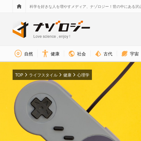
科学を好きな人を増やすメディア、ナゾロジー！世の中にある沢
Love science , enjoy !
社会
古代
宇宙
自然
健康
TOP
ライフスタイル
健康
心理学